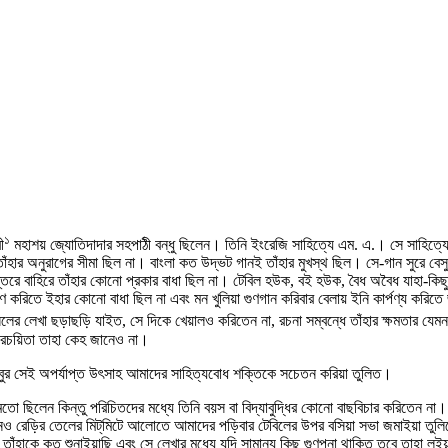
১
ী
মহাশয় জ্যোতিদাদার সহপাঠী বন্ধু ছিলেন। তিনি ইংরেজি সাহিত্যে এম. এ.। সে সাহিত্যে ত
রতি তাঁহার অনুরাগের সীমা ছিল না। বাংলা কত উদ্ভট গানই তাঁহার মুখস্থ ছিল। সে-গান সুরে 
ন্তরে বাহিরে তাঁহার কোনো প্রকার বাধা ছিল না। টেবিল হউক, বই হউক, বৈধ অবৈধ যাহা-কিছ
করিতে ইহার কোনো বাধা ছিল না এবং মন খুলিয়া গুণগান করিবার বেলায় ইনি কার্পণ্য করিত
িলের লেখা ছড়াছড়ি যাইত, সে দিকে খেয়ালও করিতেন না, রচনা সম্বন্ধে তাঁহার ক্ষমতার যেমন
র রচয়িতা তাহা কেহ জানেও না।
বাবুর সেই অপর্যাপ্ত উৎসাহ আমাদের সাহিত্যবোধ শক্তিকে সচেতন করিয়া তুলিত।
 মতো ছিলেন কিন্তু পরিচিতদের মধ্যে তিনি বয়স বা বিদ্যাবুদ্ধির কোনো বাছবিচার করিতেন 
 রেড়ির তেলের মিট্‌মিটে আলোতে আমাদের পড়িবার টেবিলের উপর বসিয়া সভা জমাইয়া তুলিতে ত
 তাঁহাকে কত শুনাইয়াছি এবং সে লেখার মধ্যে যদি সামান্য কিছু গুণপনা থাকিত তবে তাহা লই