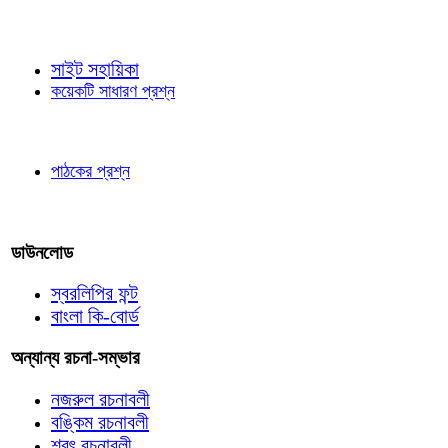
জ্ঞাতব্য বিষয়
সাইট সহায়িকা
কয়েকটি সাধারণ প্রশ্ন
পাঠকের চোখে
পাঠকের প্রশ্ন
আমাদের লিখুন
ডাউনলোড
স্বরলিপির ফন্ট
বাংলা কি-বোর্ড
অন্যান্য রচনা-সম্ভার
নজরুল রচনাবলী
বঙ্কিম রচনাবলী
শরৎ রচনাবলী