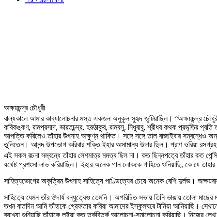
অক্ষয়চন্দ্র চৌধুরী
বাল্যকালে আমার কাব্যালোচনার মস্ত একজন অনুকূল সুহৃদ জুটিয়াছিল। ৺অক্ষয়চন্দ্র চৌধুর
কবিকঙ্কণ, রামপ্রসাদ, ভারতচন্দ্র, হরুঠাকুর, রামবসু, নিধুবাবু, শ্রীধর কথক প্রভৃতির প্
আপত্তি করিলেও তাঁহার উৎসাহ অক্ষুণ্ন থাকিত। সঙ্গে সঙ্গে তাল বাজাইবার সম্বন্ধেও অ
তুলিতেন। আনন্দ উপভোগ করিবার শক্তি ইহার অসামান্য উদার ছিল। প্রাণ ভরিয়া রসগ্রহণ 
এই সকল রচনা সম্বন্ধে তাঁহার লেশমাত্র মমত্ব ছিল না। কত ছিন্নপত্রে তাঁহার কত পেন্স
যথেষ্ট প্রশংসা লাভ করিয়াছিল। ইহার অনেক গান লোককে গাহিতে শুনিয়াছি, কে যে তাহা
সাহিত্যভোগের অকৃত্রিম উৎসাহ সাহিত্যে পাণ্ডিত্যের চেয়ে অনেক বেশি দুর্লভ। অক্ষয়
সাহিত্যে যেমন তাঁর ঔদার্য বন্ধুত্বেও তেমনি। অপরিচিত সভায় তিনি ভাঙায় তোলা মাছের
তখন কতদিন আমি তাঁহাকে গ্রেফতার করিয়া আমাদের ইস্কুলঘরে টানিয়া আনিয়াছি। সেখানেও
ব্যাখ্যা শুনিয়াছি তাঁহাকে লইয়া কত তর্কবিতর্ক আলোচনা-সমালোচনা করিয়াছি। নিজের লেখা