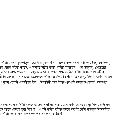
াঁহার যেমন ব্যুৎপত্তি তেমনি অনুরাগ ছিল। অপর পক্ষে বাংলা সাহিত্যে বৈষ্ণবপদকর্তা,
বেসুরে যেমন করিয়া পারেন, একেবারে মরিয়া হইয়া গাহিয়া যাইতেন। সে-সম্বন্ধে শ্রোতারা
ু হাতের কাছে পাইতেন, তাহাকে অজস্র টপাটপ্‌ শব্দে ধ্বনিত করিয়া আসর গরম করিয়া
ে জানিতেন না। গান এবং খণ্ডকাব্য লিখিতেও ইহার ক্ষিপ্রতা অসামান্য ছিল। অথচ নিজের
২
 প্রাচুর্য তেমনি ঔদাসীন্য ছিল। উদাসিনী নামে ইহার একখানি কাব্য তখনকার
বঙ্গদর্শনে
না। বালকদের দলে তিনি বালক ছিলেন, দাদাদের সভা হইতে যখন অনের রাত্রে বিদায় লইতেন
াঁহার কোনো কুন্ঠা ছিল না। এমনি করিয়া তাঁহার কাছে কত ইংরেজি কাব্যের উচ্ছ্বসিত
য়া তাঁহার কাছে কত অপর্যাপ্ত প্রশংসালাভ করিয়াছি।