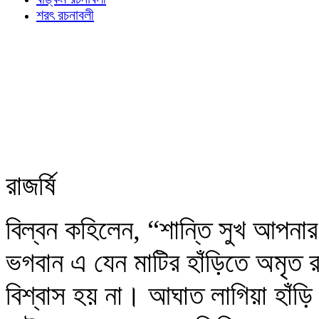
শরৎ রচনাবলী
রাজর্ষি
বিল্বন কহিলেন, “শান্তি সুখ আপন
ভগবান এ যেন মাটির হাঁড়িতে অমৃত 
বিশ্বাস হয় না। আঘাত লাগিয়া হাঁড়