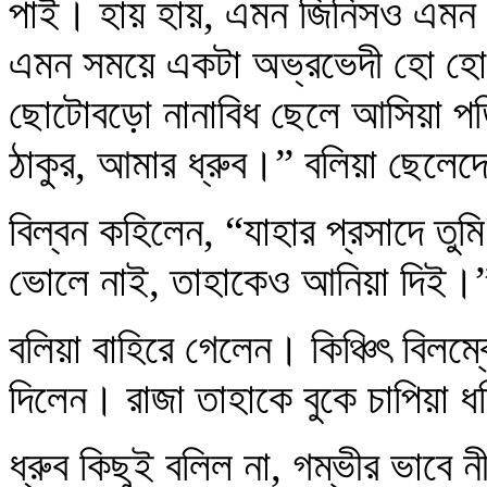
পাই। হায় হায়, এমন জিনিসও এমন 
এমন সময়ে একটা অভ্রভেদী হো হো শব
ছোটোবড়ো নানাবিধ ছেলে আসিয়া পড়
ঠাকুর, আমার ধ্রুব।” বলিয়া ছেলেদ
বিল্বন কহিলেন, “যাহার প্রসাদে ত
ভোলে নাই, তাহাকেও আনিয়া দিই।
বলিয়া বাহিরে গেলেন। কিঞ্চিৎ বিলম
দিলেন। রাজা তাহাকে বুকে চাপিয়া ধর
ধ্রুব কিছুই বলিল না, গম্ভীর ভাবে ন