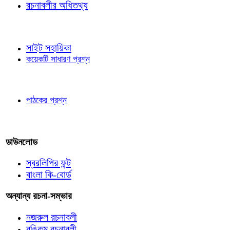
রচনাবলীর অধিতথ্য
জ্ঞাতব্য বিষয়
সাইট সহায়িকা
কয়েকটি সাধারণ প্রশ্ন
পাঠকের চোখে
পাঠকের প্রশ্ন
আমাদের লিখুন
ডাউনলোড
স্বরলিপির ফন্ট
বাংলা কি-বোর্ড
অন্যান্য রচনা-সম্ভার
নজরুল রচনাবলী
বঙ্কিম রচনাবলী