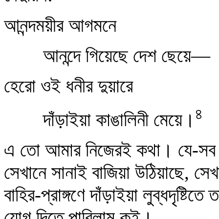
আনন্দময়ীর আগমনে
আনন্দে গিয়েছে দেশ ছেয়ে—
হেরো ওই ধনীর দুয়ারে
৪
দাঁড়াইয়া কাঙালিনী মেয়ে।
এ তো আমার নিজেরই কথা। যে-সব সম
সেখানে সানাই বাজিয়া উঠিয়াছে, স
বাহির-প্রাঙ্গণে দাঁড়াইয়া লুব্ধদৃষ্
যোগ দিতে পারিলাম কই।