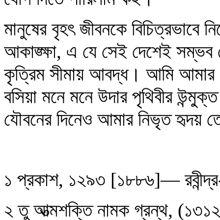
মানুষের বৃহৎ জীবনকে বিচিত্রভাবে ন
আকাঙ্ক্ষা, এ যে সেই দেশেই সম্ভব যেখ
কৃত্রিম সীমায় আবদ্ধ। আমি আমার স
বসিয়া মনে মনে উদার পৃথিবীর উন্মু্‌
যৌবনের দিনেও আমার নিভৃত হৃদয় তেম
১ প্রকাশ, ১২৯৩ [১৮৮৬]— রবীন্দ্র
২ তু আত্মশক্তি নামক গ্রন্থ, (১৩১২