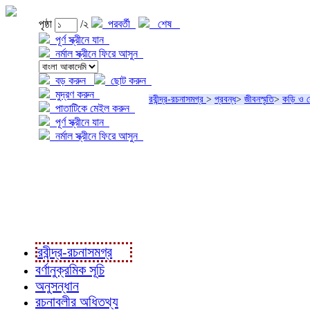
পৃষ্ঠা
/২
পরবর্তী
শেষ
পূর্ণ স্ক্রীনে যান
নর্মাল স্ক্রীনে ফিরে আসুন
বড় করুন
ছোট করুন
মুদ্রণ করুন
রবীন্দ্র-রচনাসমগ্র
>
প্রবন্ধ
>
জীবনস্মৃতি
>
কড়ি ও 
পাতাটিকে মেইল করুন
পূর্ণ স্ক্রীনে যান
নর্মাল স্ক্রীনে ফিরে আসুন
প্রকল্প সম্বন্ধে
প্রকল্প রূপায়ণে
রবীন্দ্র-রচনাবলী
রবীন্দ্র-রচনাসমগ্র
বর্ণানুক্রমিক সূচি
অনুসন্ধান
রচনাবলীর অধিতথ্য