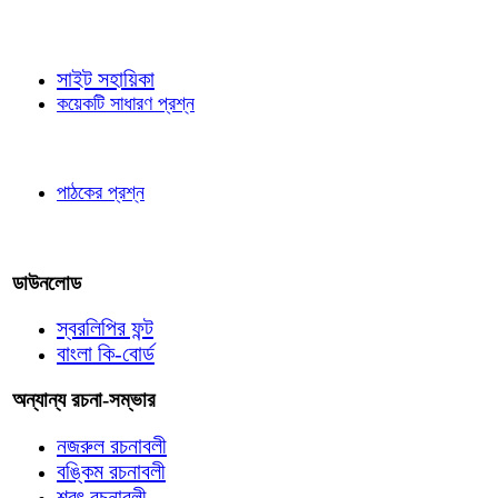
জ্ঞাতব্য বিষয়
সাইট সহায়িকা
কয়েকটি সাধারণ প্রশ্ন
পাঠকের চোখে
পাঠকের প্রশ্ন
আমাদের লিখুন
ডাউনলোড
স্বরলিপির ফন্ট
বাংলা কি-বোর্ড
অন্যান্য রচনা-সম্ভার
নজরুল রচনাবলী
বঙ্কিম রচনাবলী
শরৎ রচনাবলী