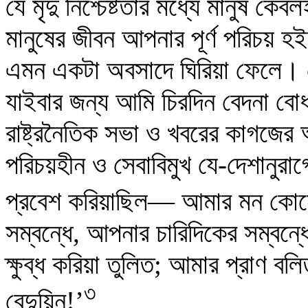
যে মৃদু নিশ্চেষ্টতার মধ্যে মানুষ কেবল
মানুষের জীবন আপনার পূর্ণ পরিচয় হ
এমন একটা অবসাদে ঘিরিয়া ফেলে। 
যাইবার জন্য আমি চিরদিন বেদনা বো
রাষ্ট্রনৈতিক সভা ও খবরের কাগজের
পরিচয়হীন ও সেবাবিমুখ যে-দেশানুরাগ
প্রবেশ করিয়াছিল— আমার মন কোন
সম্বন্ধে, আপনার চারিদিকের সম্বন
ক্ষুব্ধ করিয়া তুলিত; আমার প্রাণ
৩
বেদুয়িন!’