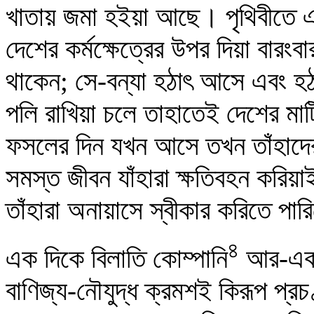
খাতায় জমা হইয়া আছে। পৃথিবীতে এ
দেশের কর্মক্ষেত্রের উপর দিয়া বারংব
থাকেন; সে-বন্যা হঠাৎ আসে এবং হঠাৎ
পলি রাখিয়া চলে তাহাতেই দেশের মাট
ফসলের দিন যখন আসে তখন তাঁহাদের 
সমস্ত জীবন যাঁহারা ক্ষতিবহন করিয়াই
তাঁহারা অনায়াসে স্বীকার করিতে পা
৪
এক দিকে বিলাতি কোম্পানি
আর-এক 
বাণিজ্য-নৌযুদ্ধ ক্রমশই কিরূপ প্র