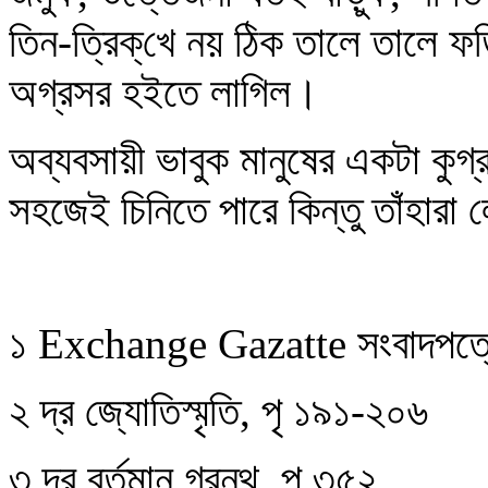
তিন-ত্রিক্‌খে নয় ঠিক তালে তালে 
অগ্রসর হইতে লাগিল।
অব্যবসায়ী ভাবুক মানুষের একটা কুগ
সহজেই চিনিতে পারে কিন্তু তাঁহারা
১ Exchange Gazatte সংবাদপত্
২ দ্র জ্যোতিস্মৃতি, পৃ ১৯১-২০৬
৩ দ্র বর্তমান গ্রন্থ, পৃ ৩৫২