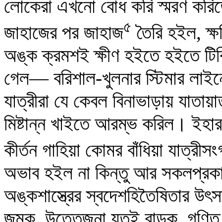
লোকেরা এখনো বোধ করি স্মরণ করিত
৫
জাহাজের পর জাহাজ
তৈরি হইল, ক্ষ
অঙ্ক ক্রমশই ক্ষীণ হইতে হইতে টিকিটে
গেল— বরিশাল-খুলনার স্টিমার লাইন
যাত্রীরা যে কেবল বিনাভাড়ায় যাতায়াত
মিষ্টান্ন খাইতে আরম্ভ করিল। ইহার
কীর্তন গাহিয়া কোমর বাঁধিয়া যাত্রীস
অভাব হইল না কিন্তু আর সকলপ্রক
অঙ্কশাস্ত্রের স্বদেশহিতৈষিতার উৎ
জমুক, উত্তেজনা যতই বাড়ুক, গণিত