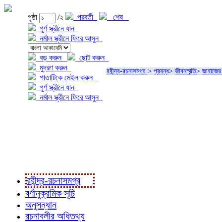
পৃষ্ঠা
/২
পরবর্তী
শেষ
পূর্ণ স্ক্রীনে যান
নর্মাল স্ক্রীনে ফিরে আসুন
বড় করুন
ছোট করুন
মুদ্রণ করুন
রবীন্দ্র-রচনাসমগ্র
>
প্রবন্ধ
>
জীবনস্মৃতি
>
জাহাজে
পাতাটিকে মেইল করুন
পূর্ণ স্ক্রীনে যান
নর্মাল স্ক্রীনে ফিরে আসুন
প্রকল্প সম্বন্ধে
প্রকল্প রূপায়ণে
রবীন্দ্র-রচনাবলী
রবীন্দ্র-রচনাসমগ্র
বর্ণানুক্রমিক সূচি
অনুসন্ধান
রচনাবলীর অধিতথ্য