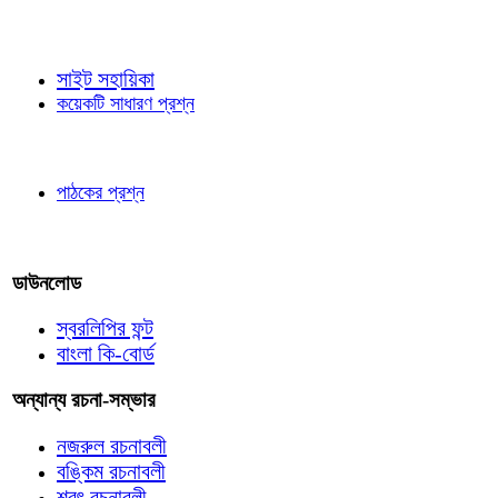
জ্ঞাতব্য বিষয়
সাইট সহায়িকা
কয়েকটি সাধারণ প্রশ্ন
পাঠকের চোখে
পাঠকের প্রশ্ন
আমাদের লিখুন
ডাউনলোড
স্বরলিপির ফন্ট
বাংলা কি-বোর্ড
অন্যান্য রচনা-সম্ভার
নজরুল রচনাবলী
বঙ্কিম রচনাবলী
শরৎ রচনাবলী