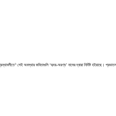
২
্রন্থাবলীতে
সেই অবস্থার কবিতাগুলি ‘হৃদয়-অরণ্য’ নামের দ্বারা নির্দিষ্ট হইয়াছে। প্রভাত