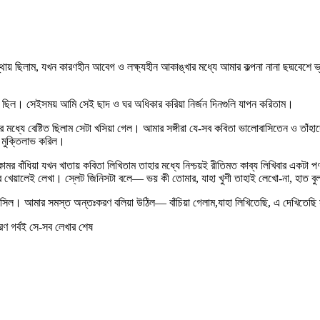
স্থায় ছিলাম, যখন কারণহীন আবেগ ও লক্ষ্যহীন আকাঙ্খার মধ্যে আমার কল্পনা নানা ছদ্মবে
য ছিল। সেইসময় আমি সেই ছাদ ও ঘর অধিকার করিয়া নির্জন দিনগুলি যাপন করিতাম।
্যে বেষ্টিত ছিলাম সেটা খসিয়া গেল। আমার সঙ্গীরা যে-সব কবিতা ভালোবাসিতেন ও তাঁহাদের 
 মুক্তিলাভ করিল।
বাঁধিয়া যখন খাতায় কবিতা লিখিতাম তাহার মধ্যে নিশ্চয়ই রীতিমত কাব্য লিখিবার একটা পণ
খিবার খেয়ালেই লেখা। স্লেট জিনিসটা বলে— ভয় কী তোমার, যাহা খুশী তাহাই লেখো-না, হাত ব
আসিল। আমার সমস্ত অন্তঃকরণ বলিয়া উঠিল— বাঁচিয়া গেলাম,যাহা লিখিতেছি, এ দেখিতেছি স
রণ গর্বই সে-সব লেখার শেষ