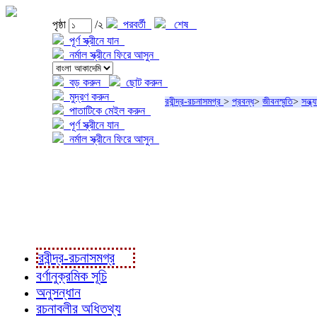
পৃষ্ঠা
/২
পরবর্তী
শেষ
পূর্ণ স্ক্রীনে যান
নর্মাল স্ক্রীনে ফিরে আসুন
বড় করুন
ছোট করুন
মুদ্রণ করুন
রবীন্দ্র-রচনাসমগ্র
>
প্রবন্ধ
>
জীবনস্মৃতি
>
সন্ধ
পাতাটিকে মেইল করুন
পূর্ণ স্ক্রীনে যান
নর্মাল স্ক্রীনে ফিরে আসুন
প্রকল্প সম্বন্ধে
প্রকল্প রূপায়ণে
রবীন্দ্র-রচনাবলী
রবীন্দ্র-রচনাসমগ্র
বর্ণানুক্রমিক সূচি
অনুসন্ধান
রচনাবলীর অধিতথ্য