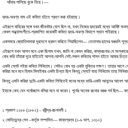
আঁধার পালিছে বুকে নিয়ে।—
হৃদয়-অরণ্য নাম এই কবিতা হইতে গ্রহণ করা হইয়াছে।
এইরূপে বাহিরের সঙ্গে যখন জীবনটার যোগ ছিল না, যখন নিজের হৃদয়েরই মধ্যে আবিষ্ট অব
কেবল সন্ধ্যাসংগীতে-প্রকাশিত কয়েকটি কবিতা হৃদয়-অরণ্য বিভাগে স্থান পাইয়াছে।
একসময়ে জ্যোতিদাদারা দূরদেশে ভ্রমণ করিতে গিয়াছিলেন— তেতালার ছাদের ঘরগুলি শূন্
এইরূপে যখন আপন মনে একা ছিলাম তখন, জানি না কেমন করিয়া, কাব্যরচনার যে সংস্কারের মধ
বোধ করি তাঁহারা দূরে যাইতেই আপনা-আপনি সেই-সকল কবিতার শাসন হইতে আমার চিত্ত
একটা স্লেট লইয়া কবিতা লিখিতাম। সেটাও বোধ হয় একটা মুক্তির লক্ষণ। তাহার আগে কোমর 
করিয়া মনে মনে হিসাব মিলাইবার একটা চিন্তা ছিল কিন্তু স্লেটে যাহা লিখিতাম তাহা লি
কিন্তু এমনি করিয়া দুটো-একটা কবিতা লিখিতেই মনের মধ্যে ভারি-একটা আনন্দের আবেগ 
ইহাকে কেহ যেন গর্বোচ্ছাস বলিয়া মনে না করেন। পূর্বের অনেক রচনায় বরঞ্চ গর্ব ছিল— কা
১ প্রকাশ ১২৮৮ (১৮৮২) – রবীন্দ্র-রচনাবলী ১
২ মোহিতচন্দ্র সেন –কর্তৃক সম্পাদিত— কাব্যগ্রন্থ (১-৯ ভাগ, ১৩১০)