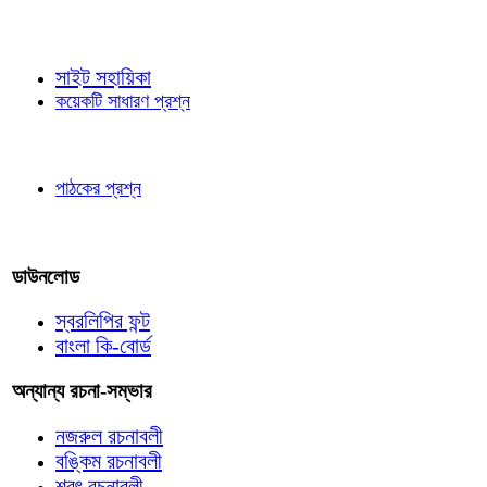
জ্ঞাতব্য বিষয়
সাইট সহায়িকা
কয়েকটি সাধারণ প্রশ্ন
পাঠকের চোখে
পাঠকের প্রশ্ন
আমাদের লিখুন
ডাউনলোড
স্বরলিপির ফন্ট
বাংলা কি-বোর্ড
অন্যান্য রচনা-সম্ভার
নজরুল রচনাবলী
বঙ্কিম রচনাবলী
শরৎ রচনাবলী