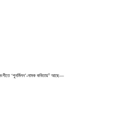
৩
সংগীতে ‘পুনর্মিলন’-নামক কবিতায়
আছে—