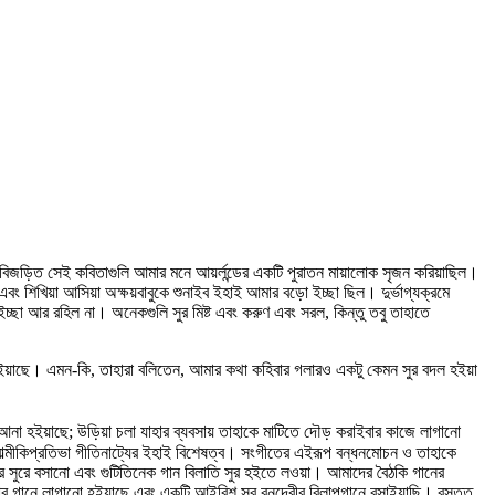
ে বিজড়িত সেই কবিতাগুলি আমার মনে আয়র্লন্ডের একটি পুরাতন মায়ালোক সৃজন করিয়াছিল।
বং শিখিয়া আসিয়া অক্ষয়বাবুকে শুনাইব ইহাই আমার বড়ো ইচ্ছা ছিল। দুর্ভাগ্যক্রমে
ইচ্ছা আর রহিল না। অনেকগুলি সুর মিষ্ট এবং করুণ এবং সরল, কিন্তু তবু তাহাতে
ইয়াছে। এমন-কি, তাহারা বলিতেন, আমার কথা কহিবার গলারও একটু কেমন সুর বদল হইয়া
িয়া আনা হইয়াছে; উড়িয়া চলা যাহার ব্যবসায় তাহাকে মাটিতে দৌড় করাইবার কাজে লাগানো
াল্মীকিপ্রতিভা গীতিনাট্যের ইহাই বিশেষত্ব। সংগীতের এইরূপ বন্ধনমোচন ও তাহাকে
র সুরে বসানো এবং গুটিতিনেক গান বিলাতি সুর হইতে লওয়া। আমাদের বৈঠকি গানের
ার গানে লাগানো হইয়াছে এবং একটি আইরিশ সুর বনদেবীর বিলাপগানে বসাইয়াছি। বস্তুত,