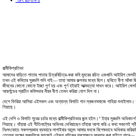
বাল্মীকিপ্রতিভা
আমাদের বাড়িতে পাতায় পাতায় চিত্রবিচিত্র-করা কবি ম্যূরের রচিত একখানি আইরিশ মেলডীজ
তখন এই কবিতার সুরগুলি শুনি নাই— তাহা আমার কল্পনার মধ্যে ছিল। ছবিতে বীণা আঁকা ছি
জীবনের কোনো কোনো ইচ্ছা পূর্ণ হয় এবং পূর্ণ হইয়াই আত্মহত্যা সাধন করে। আইরিশ মেলডীজ
আয়র্লন্ডের প্রাচীন কবিসভার নীরব বীণা তেমন করিয়া যোগ দিল না।
দেশে ফিরিয়া আসিয়া এইসকল এবং অন্যান্য বিলাতি গান স্বজনসমাজে গাহিয়া শুনাইলাম
গিয়াছে।
২
এই দেশি ও বিলাতি সুরের চর্চার মধ্যে বাল্মীকিপ্রতিভার জন্ম হইল।
ইহার সুরগুলি অধিকাংশই
গিয়াছে। যাঁহারা এই গীতিনাট্যের অভিনয় দেখিয়াছেন তাঁহারা আশা করি এ কথা সকলেই স্ব
নিঃসংকোচে সকলপ্রকার ব্যবহারে লাগাইবার আনন্দ আমার মনকে বিশেষভাবে অধিকার করিয়াছ
তেলেনা অঙ্গের সুরগুলিকে সহজেই এইরূপ নাটকের প্রয়োজনে ব্যবহার করা যাইতে পারে— 