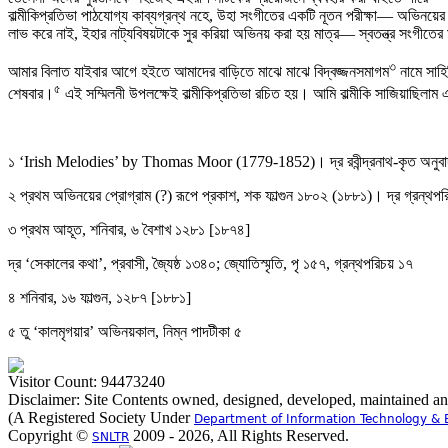
বাল্মীকিপ্রতিভা পাঠযোগ্য কাব্যগ্রন্থ নহে, উহা সংগীতের একটি নূতন পরীক্ষা— অভিনয়ের 
লাভ করে নাই, ইহার নাট্যবিষয়টাকে সুর করিয়া অভিনয় করা হয় মাত্র— স্বতন্ত্র সংগীতের
৩
আমার বিলাত যাইবার আগে হইতে আমাদের বাড়িতে মাঝে মাঝে বিদ্বজ্জনসমাগম
নামে সাহ
৫
শেষবার।
এই সম্মিলনী উপলক্ষেই বাল্মীকিপ্রতিভা রচিত হয়। আমি বাল্মীকি সাজিয়াছিলাম 
১ ‘Irish Melodies’ by Thomas Moor (1779-1852)। দ্র রবীন্দ্রনাথ-কৃত অনুবাদ 
২ প্রথম অভিনয়ের প্রোগ্রাম (?) রূপে প্রকাশ, শক ফাল্গুন ১৮০২ (১৮৮১)। দ্র গ্রন্থপ
৩ প্রথম আহূত, শনিবার, ৬ বৈশাখ ১২৮১ [১৮৭৪]
দ্র ‘সেকালের কথা’, প্রবাসী, জ্যৈষ্ঠ ১৩৪০; জ্যোতিস্মৃতি, পৃ ১৫৭, গ্রন্থপরিচয় ১৭
৪ শনিবার, ১৬ ফাল্গুন, ১২৮৭ [১৮৮১]
৫ তু ‘কালমৃগয়ার’ অভিনয়কাল, নিম্ন পাদটীকা ৫
Visitor Count: 94473240
Disclaimer: Site Contents owned, designed, developed, maintained a
(A Registered Society Under
Department of Information Technology & 
Copyright ©
2009 - 2026, All Rights Reserved.
SNLTR