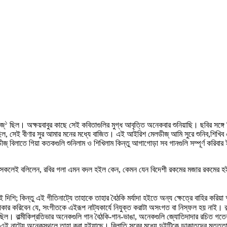
১
্‌
ছিল। অক্ষয়বাবুর কাছে সেই কবিতাগুলির মুগ্ধ আবৃত্তি অনেকবার শুনিয়াছি। ছবির সঙ্গ
ল, সেই বীণার সুর আমার মনের মধ্যে বাজিত। এই আইরিশ মেলডীজ্‌ আমি সুরে শুনিব,শিখিব এ
্‌ বিলাতে গিয়া কতকগুলি শুনিলাম ও শিখিলাম কিন্তু আগাগোড়া সব গানগুলি সম্পূর্ণ করিবার 
। সকলেই বলিলেন, রবির গলা এমন বদল হইল কেন, কেমন যেন বিদেশী রকমের মজার রকমের হ
 দিশি; কিন্তু এই গীতিনাট্যে তাহাকে তাহার বৈঠকি মর্যাদা হইতে অন্য ক্ষেত্রে বাহির কর
ীকার করিবেন যে, সংগীতকে এইরূপ নাট্যকার্যে নিযুক্ত করাটা অসংগত বা নিস্ফল হয় নাই। ব
িল। বাল্মীকিপ্রতিভার অনেকগুলি গান বৈঠকি-গান-ভাঙা, অনেকগুলি জ্যোতিদাদার রচিত গতে
এই নাট্যে অনেকস্থলে তাহা করা হইয়াছে। বিলাতি সুরের মধ্যে দুইটিকে ডাকাতদের মত্তত