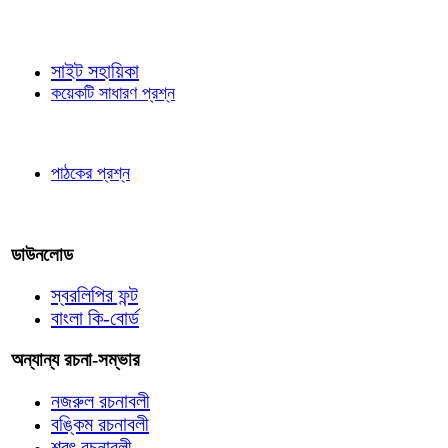
জ্ঞাতব্য বিষয়
সাইট সহায়িকা
কয়েকটি সাধারণ প্রশ্ন
পাঠকের চোখে
পাঠকের প্রশ্ন
আমাদের লিখুন
ডাউনলোড
স্বরলিপির ফন্ট
বাংলা কি-বোর্ড
অন্যান্য রচনা-সম্ভার
নজরুল রচনাবলী
বঙ্কিম রচনাবলী
শরৎ রচনাবলী