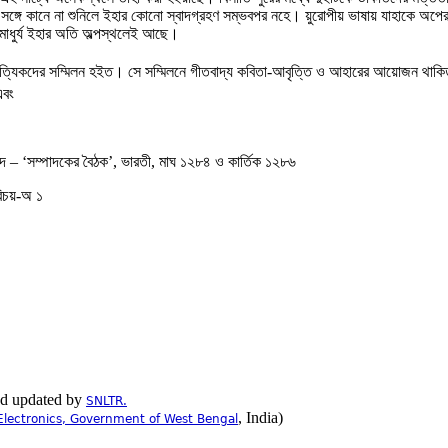
সঙ্গে কানে না শুনিলে ইহার কোনো স্বাদগ্রহণ সম্ভবপর নহে। য়ুরোপীয় ভাষায় যাহাকে অপেরা ব
 মাধুর্য ইহার অতি অল্পস্থলেই আছে।
িত্যিকদের সম্মিলন হইত। সে সম্মিলনে গীতবাদ্য কবিতা-আবৃত্তি ও আহারের আয়োজন থাক
এবং
– ‘সম্পাদকের বৈঠক’, ভারতী, মাঘ ১২৮৪ ও কার্তিক ১২৮৬
রিচয়-অ ১
nd updated by
SNLTR.
, India)
Electronics, Government of West Bengal