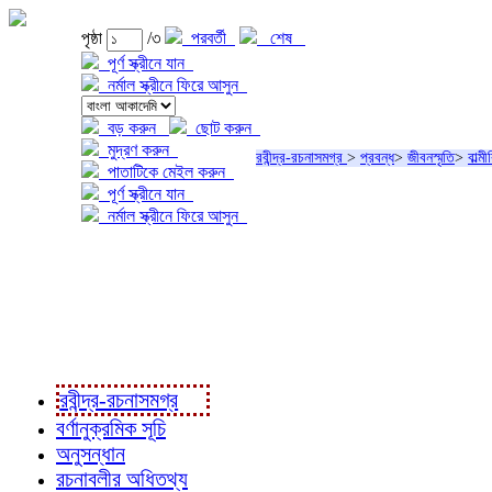
পৃষ্ঠা
/৩
পরবর্তী
শেষ
পূর্ণ স্ক্রীনে যান
নর্মাল স্ক্রীনে ফিরে আসুন
বড় করুন
ছোট করুন
মুদ্রণ করুন
রবীন্দ্র-রচনাসমগ্র
>
প্রবন্ধ
>
জীবনস্মৃতি
>
বাল্ম
পাতাটিকে মেইল করুন
পূর্ণ স্ক্রীনে যান
নর্মাল স্ক্রীনে ফিরে আসুন
প্রকল্প সম্বন্ধে
প্রকল্প রূপায়ণে
রবীন্দ্র-রচনাবলী
রবীন্দ্র-রচনাসমগ্র
বর্ণানুক্রমিক সূচি
অনুসন্ধান
রচনাবলীর অধিতথ্য