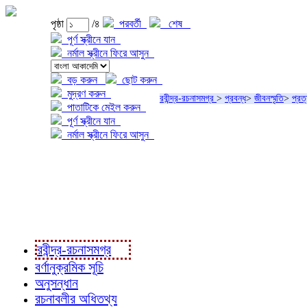
পৃষ্ঠা
/৪
পরবর্তী
শেষ
পূর্ণ স্ক্রীনে যান
নর্মাল স্ক্রীনে ফিরে আসুন
বড় করুন
ছোট করুন
মুদ্রণ করুন
রবীন্দ্র-রচনাসমগ্র
>
প্রবন্ধ
>
জীবনস্মৃতি
>
প্রত্
পাতাটিকে মেইল করুন
পূর্ণ স্ক্রীনে যান
নর্মাল স্ক্রীনে ফিরে আসুন
প্রকল্প সম্বন্ধে
প্রকল্প রূপায়ণে
রবীন্দ্র-রচনাবলী
রবীন্দ্র-রচনাসমগ্র
বর্ণানুক্রমিক সূচি
অনুসন্ধান
রচনাবলীর অধিতথ্য