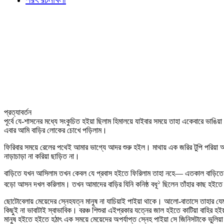
প্রত্যাবর্তন
পূর্বে যে-শাসনের মধ্যে সংকুচিত হইয়া ছিলাম হিমালয়ে যাইবার সময়ে তাহা একেবারে ভা
এবার আমি বাড়ির লোকের চোখে পড়িলাম।
ফিরিবার সময়ে রেলের পথেই আমার ভাগ্যে আদর শুরু হইল। মাথায় এক জরির টুপি পরিয়া আম
নাড়াচাড়া না করিয়া ছাড়িত না।
বাড়িতে যখন আসিলাম তখন কেবল যে প্রবাস হইতে ফিরিলাম তাহা নহে— এতকাল বাড়িতে থাক
১
বড়ো আসন দখল করিলাম। তখন আমাদের বাড়ির যিনি কনিষ্ঠ বধূ
ছিলেন তাঁহার কাছ হইতে
ছোটোবেলায় মেয়েদের স্নেহযত্ন মানুষ না যাচিয়াই পাইয়া থাকে। আলো-বাতাসে তাহার য
কিছুই না ভাবাটাই স্বাভাবিক। বরঞ্চ শিশুরা এইপ্রকার যত্নের জাল হইতে কাটিয়া বাহির
মানুষ হইতে হইতে হঠাৎ এক সময়ে মেয়েদের অপর্যাপ্ত স্নেহ পাইয়া সে জিনিসটাকে ভুলি