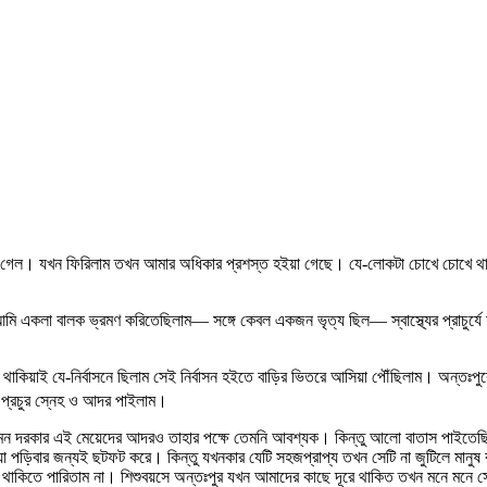
ঙিয়া গেল। যখন ফিরিলাম তখন আমার অধিকার প্রশস্ত হইয়া গেছে। যে-লোকটা চোখে চোখে থাক
ি একলা বালক ভ্রমণ করিতেছিলাম— সঙ্গে কেবল একজন ভৃত্য ছিল— স্বাস্থ্যের প্রাচুর্যে
িয়াই যে-নির্বাসনে ছিলাম সেই নির্বাসন হইতে বাড়ির ভিতরে আসিয়া পৌঁছিলাম। অন্তঃপুর
 প্রচুর স্নেহ ও আদর পাইলাম।
েমন দরকার এই মেয়েদের আদরও তাহার পক্ষে তেমনি আবশ্যক। কিন্তু আলো বাতাস পাইতেছি 
 হইয়া পড়িবার জন্যই ছটফট করে। কিন্তু যখনকার যেটি সহজপ্রাপ্য তখন সেটি না জুটিলে মান
য়া থাকিতে পারিতাম না। শিশুবয়সে অন্তঃপুর যখন আমাদের কাছে দূরে থাকিত তখন মনে মন