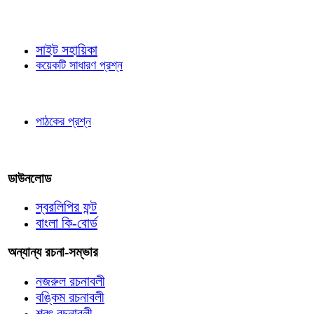
জ্ঞাতব্য বিষয়
সাইট সহায়িকা
কয়েকটি সাধারণ প্রশ্ন
পাঠকের চোখে
পাঠকের প্রশ্ন
আমাদের লিখুন
ডাউনলোড
স্বরলিপির ফন্ট
বাংলা কি-বোর্ড
অন্যান্য রচনা-সম্ভার
নজরুল রচনাবলী
বঙ্কিম রচনাবলী
শরৎ রচনাবলী