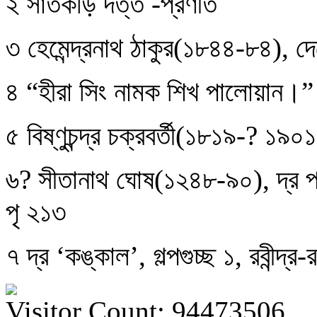
২ সাতকড়ি দত্ত -প্রণীত
৩ হেমেন্দ্রনাথ ঠাকুর(১৮৪৪-৮৪), দেবে
৪ “হীরা সিং নামক শিখ পালোয়ান।” 
৫ বিষ্ণুচন্দ্র চক্রবর্তী(১৮১৯-? ১৯০১
৬? সীতানাথ ঘোষ(১২৪৮-৯০), দ্র প্র
পৃ ২১৩
৭ দ্র ‘কঙ্কাল’, গল্পগুচ্ছ ১, রবীন্দ
Visitor Count: 94473506