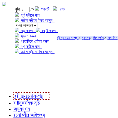
পৃষ্ঠা
/৩
পরবর্তী
শেষ
পূর্ণ স্ক্রীনে যান
নর্মাল স্ক্রীনে ফিরে আসুন
বড় করুন
ছোট করুন
মুদ্রণ করুন
রবীন্দ্র-রচনাসমগ্র
>
প্রবন্ধ
>
জীবনস্মৃতি
>
নানা বি
পাতাটিকে মেইল করুন
পূর্ণ স্ক্রীনে যান
নর্মাল স্ক্রীনে ফিরে আসুন
প্রকল্প সম্বন্ধে
প্রকল্প রূপায়ণে
রবীন্দ্র-রচনাবলী
রবীন্দ্র-রচনাসমগ্র
বর্ণানুক্রমিক সূচি
অনুসন্ধান
রচনাবলীর অধিতথ্য