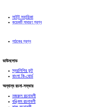
জ্ঞাতব্য বিষয়
সাইট সহায়িকা
কয়েকটি সাধারণ প্রশ্ন
পাঠকের চোখে
পাঠকের প্রশ্ন
আমাদের লিখুন
ডাউনলোড
স্বরলিপির ফন্ট
বাংলা কি-বোর্ড
অন্যান্য রচনা-সম্ভার
নজরুল রচনাবলী
বঙ্কিম রচনাবলী
শরৎ রচনাবলী