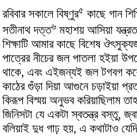
৫
রবিবার সকালে বিষ্ণুর
কাছে গান শিখ
৬
সতীনাথ দত্ত
মহাশয় আসিয়া যন্ত্রতন
শিক্ষাটি আমার কাছে বিশেষ ঔৎসুক
পাত্রের নীচের জল পাতলা হইয়া উপর
থাকে, এবং এইজন্যই জল টগবগ করে
কাঠের গুঁড়া দিয়া আগুনে চড়াইয়া প্র
কিরূপ বিস্ময় অনুভব করিয়াছিলাম ত
জিনিসটা যে একটা স্বতন্ত্র বস্তু, জ
বলিয়াই দুধ গাঢ় হয়, এ কথাটাও যেদিন