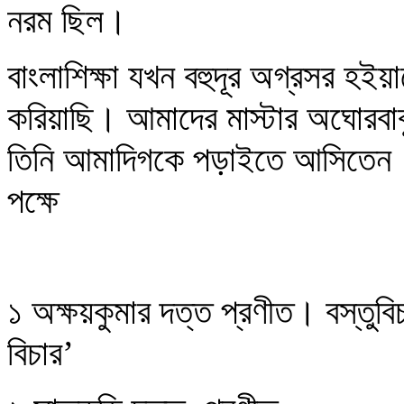
নরম ছিল।
বাংলাশিক্ষা যখন বহুদূর অগ্রসর হ
করিয়াছি। আমাদের মাস্টার অঘোরবা
তিনি আমাদিগকে পড়াইতে আসিতেন। ক
পক্ষে
১ অক্ষয়কুমার দত্ত প্রণীত। বস্তুবি
বিচার’