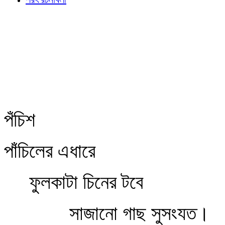
পঁচিশ
পাঁচিলের এধারে
ফুলকাটা চিনের টবে
সাজানো গাছ সুসংযত।