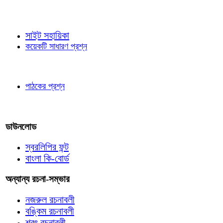
জ্ঞাতব্য বিষয়
সাইট সহায়িকা
কয়েকটি সাধারণ প্রশ্ন
পাঠকের চোখে
পাঠকের প্রশ্ন
আমাদের লিখুন
ডাউনলোড
স্বরলিপির ফন্ট
বাংলা কি-বোর্ড
অন্যান্য রচনা-সম্ভার
নজরুল রচনাবলী
বঙ্কিম রচনাবলী
শরৎ রচনাবলী