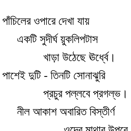
পাঁচিলের ওপারে দেখা যায়
একটি সুদীর্ঘ য়ুকলিপটাস
খাড়া উঠেছে ঊর্ধ্বে।
পাশেই দুটি - তিনটি সোনাঝুরি
প্রচুর পল্লবে প্রগল্‌ভ।
নীল আকাশ অবারিত বিস্তীর্ণ
ওদের মাথার উপরে