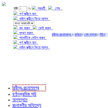
পৃষ্ঠা
/২
পরবর্তী
শেষ
পূর্ণ স্ক্রীনে যান
নর্মাল স্ক্রীনে ফিরে আসুন
বড় করুন
ছোট করুন
মুদ্রণ করুন
রবীন্দ্র-রচনাসমগ্র
>
কবিতা
>
শেষ সপ্তক
>
পঁচিশ
পাতাটিকে মেইল করুন
পূর্ণ স্ক্রীনে যান
নর্মাল স্ক্রীনে ফিরে আসুন
প্রকল্প সম্বন্ধে
প্রকল্প রূপায়ণে
রবীন্দ্র-রচনাবলী
রবীন্দ্র-রচনাসমগ্র
বর্ণানুক্রমিক সূচি
অনুসন্ধান
রচনাবলীর অধিতথ্য