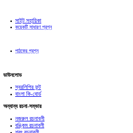
জ্ঞাতব্য বিষয়
সাইট সহায়িকা
কয়েকটি সাধারণ প্রশ্ন
পাঠকের চোখে
পাঠকের প্রশ্ন
আমাদের লিখুন
ডাউনলোড
স্বরলিপির ফন্ট
বাংলা কি-বোর্ড
অন্যান্য রচনা-সম্ভার
নজরুল রচনাবলী
বঙ্কিম রচনাবলী
শরৎ রচনাবলী