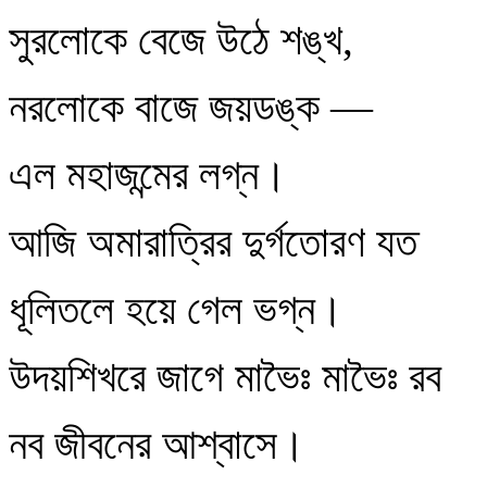
সুরলোকে বেজে উঠে শঙ্খ,
নরলোকে বাজে জয়ডঙ্ক —
এল মহাজন্মের লগ্ন।
আজি অমারাত্রির দুর্গতোরণ যত
ধূলিতলে হয়ে গেল ভগ্ন।
উদয়শিখরে জাগে মাভৈঃ মাভৈঃ রব
নব জীবনের আশ্বাসে।