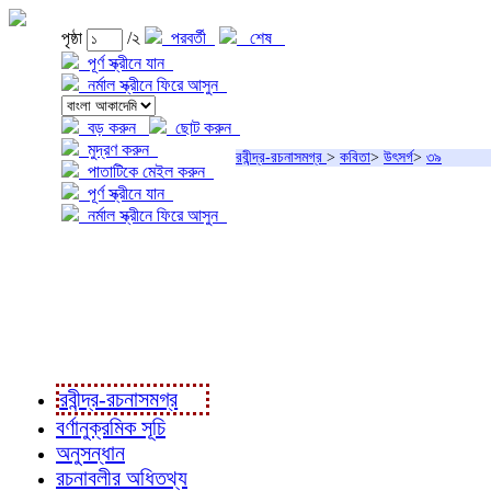
পৃষ্ঠা
/২
পরবর্তী
শেষ
পূর্ণ স্ক্রীনে যান
নর্মাল স্ক্রীনে ফিরে আসুন
বড় করুন
ছোট করুন
মুদ্রণ করুন
রবীন্দ্র-রচনাসমগ্র
>
কবিতা
>
উৎসর্গ
>
৩৯
পাতাটিকে মেইল করুন
পূর্ণ স্ক্রীনে যান
নর্মাল স্ক্রীনে ফিরে আসুন
প্রকল্প সম্বন্ধে
প্রকল্প রূপায়ণে
রবীন্দ্র-রচনাবলী
রবীন্দ্র-রচনাসমগ্র
বর্ণানুক্রমিক সূচি
অনুসন্ধান
রচনাবলীর অধিতথ্য