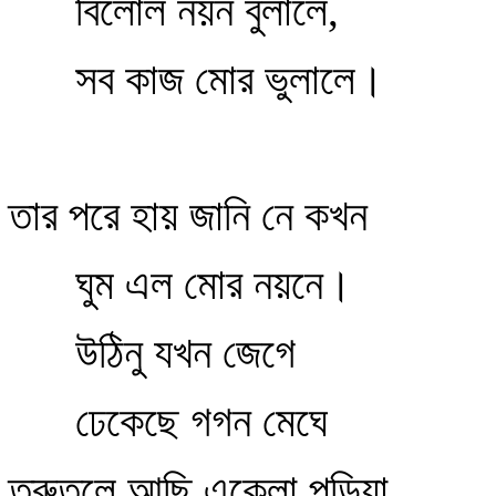
বিলোল নয়ন বুলালে,
সব কাজ মোর ভুলালে।
তার পরে হায় জানি নে কখন
ঘুম এল মোর নয়নে।
উঠিনু যখন জেগে
ঢেকেছে গগন মেঘে
তরুতলে আছি একেলা পড়িয়া