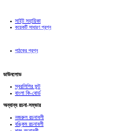
জ্ঞাতব্য বিষয়
সাইট সহায়িকা
কয়েকটি সাধারণ প্রশ্ন
পাঠকের চোখে
পাঠকের প্রশ্ন
আমাদের লিখুন
ডাউনলোড
স্বরলিপির ফন্ট
বাংলা কি-বোর্ড
অন্যান্য রচনা-সম্ভার
নজরুল রচনাবলী
বঙ্কিম রচনাবলী
শরৎ রচনাবলী