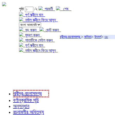
পৃষ্ঠা
/২
পরবর্তী
শেষ
পূর্ণ স্ক্রীনে যান
নর্মাল স্ক্রীনে ফিরে আসুন
বড় করুন
ছোট করুন
মুদ্রণ করুন
রবীন্দ্র-রচনাসমগ্র
>
কবিতা
>
উৎসর্গ
>
৩৮
পাতাটিকে মেইল করুন
পূর্ণ স্ক্রীনে যান
নর্মাল স্ক্রীনে ফিরে আসুন
প্রকল্প সম্বন্ধে
প্রকল্প রূপায়ণে
রবীন্দ্র-রচনাবলী
রবীন্দ্র-রচনাসমগ্র
বর্ণানুক্রমিক সূচি
অনুসন্ধান
রচনাবলীর অধিতথ্য