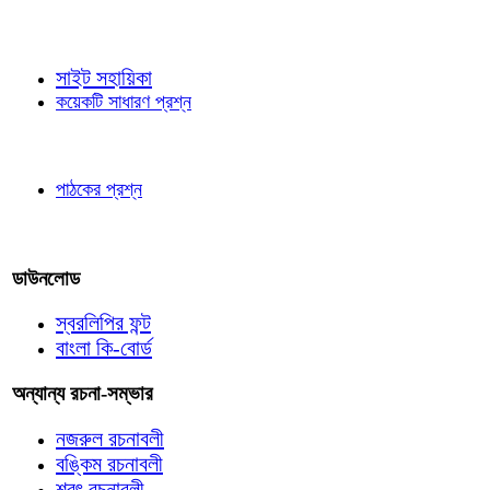
জ্ঞাতব্য বিষয়
সাইট সহায়িকা
কয়েকটি সাধারণ প্রশ্ন
পাঠকের চোখে
পাঠকের প্রশ্ন
আমাদের লিখুন
ডাউনলোড
স্বরলিপির ফন্ট
বাংলা কি-বোর্ড
অন্যান্য রচনা-সম্ভার
নজরুল রচনাবলী
বঙ্কিম রচনাবলী
শরৎ রচনাবলী