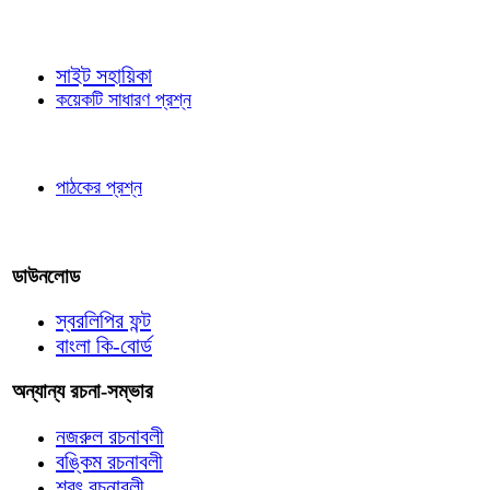
জ্ঞাতব্য বিষয়
সাইট সহায়িকা
কয়েকটি সাধারণ প্রশ্ন
পাঠকের চোখে
পাঠকের প্রশ্ন
আমাদের লিখুন
ডাউনলোড
স্বরলিপির ফন্ট
বাংলা কি-বোর্ড
অন্যান্য রচনা-সম্ভার
নজরুল রচনাবলী
বঙ্কিম রচনাবলী
শরৎ রচনাবলী