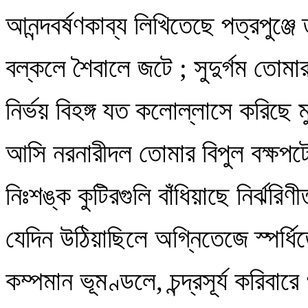
আনন্দবর্ষণকাব্য লিখিতেছে পত্রপুঞ্জে 
বল্কলে শৈবালে জটে ; সুদুর্গম তোমা
নির্ভয় বিহঙ্গ যত কলোল্লাসে করিছে 
আসি নরনারীদল তোমার বিপুল বক্ষপট
নিঃশঙ্ক কুটিরগুলি বাঁধিয়াছে নির্ঝরি
যেদিন উঠিয়াছিলে অগ্নিতেজে স্পর্ধ
কম্পমান ভূমণ্ডলে, চন্দ্রসূর্য করিবার