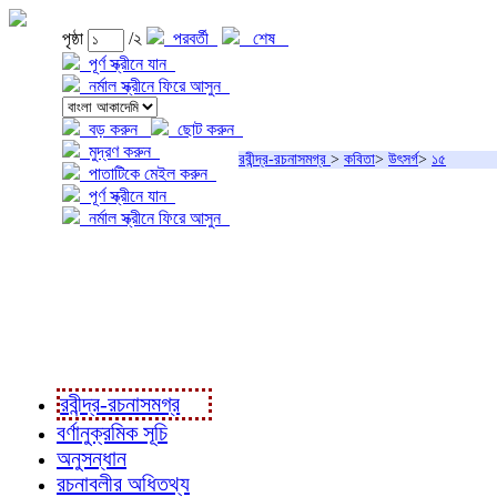
পৃষ্ঠা
/২
পরবর্তী
শেষ
পূর্ণ স্ক্রীনে যান
নর্মাল স্ক্রীনে ফিরে আসুন
বড় করুন
ছোট করুন
মুদ্রণ করুন
রবীন্দ্র-রচনাসমগ্র
>
কবিতা
>
উৎসর্গ
>
১৫
পাতাটিকে মেইল করুন
পূর্ণ স্ক্রীনে যান
নর্মাল স্ক্রীনে ফিরে আসুন
প্রকল্প সম্বন্ধে
প্রকল্প রূপায়ণে
রবীন্দ্র-রচনাবলী
রবীন্দ্র-রচনাসমগ্র
বর্ণানুক্রমিক সূচি
অনুসন্ধান
রচনাবলীর অধিতথ্য