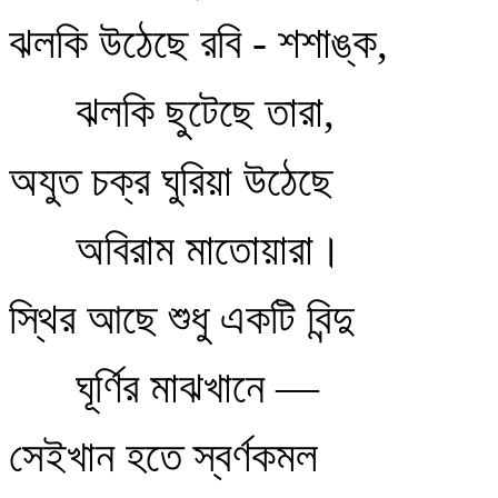
ঝলকি উঠেছে রবি - শশাঙ্ক,
ঝলকি ছুটেছে তারা,
অযুত চক্র ঘুরিয়া উঠেছে
অবিরাম মাতোয়ারা।
স্থির আছে শুধু একটি বিন্দু
ঘূর্ণির মাঝখানে —
সেইখান হতে স্বর্ণকমল