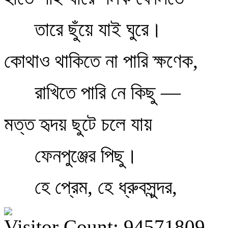
তারে ছুঁয়ে যাই ঘুরে।
কোথাও থাকিতে না পারি ক্ষণেক,
রাখিতে পারি নে কিছু —
মত্ত হৃদয় ছুটে চলে যায়
ফেনপুঞ্জের পিছু।
হে প্রেম, হে ধ্রুবসুন্দর,
Visitor Count: 94571809