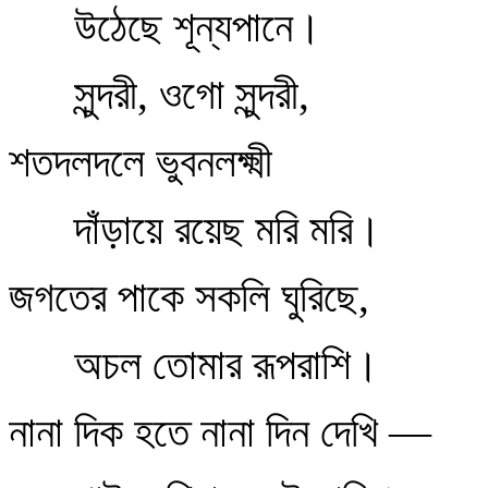
উঠেছে শূন্যপানে।
সুন্দরী, ওগো সুন্দরী,
শতদলদলে ভুবনলক্ষ্মী
দাঁড়ায়ে রয়েছ মরি মরি।
জগতের পাকে সকলি ঘুরিছে,
অচল তোমার রূপরাশি।
নানা দিক হতে নানা দিন দেখি —