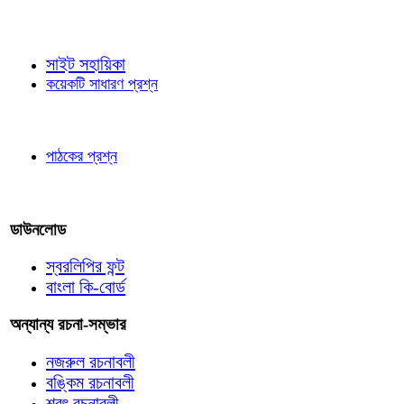
জ্ঞাতব্য বিষয়
সাইট সহায়িকা
কয়েকটি সাধারণ প্রশ্ন
পাঠকের চোখে
পাঠকের প্রশ্ন
আমাদের লিখুন
ডাউনলোড
স্বরলিপির ফন্ট
বাংলা কি-বোর্ড
অন্যান্য রচনা-সম্ভার
নজরুল রচনাবলী
বঙ্কিম রচনাবলী
শরৎ রচনাবলী