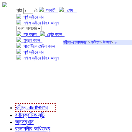
পৃষ্ঠা
/২
পরবর্তী
শেষ
পূর্ণ স্ক্রীনে যান
নর্মাল স্ক্রীনে ফিরে আসুন
বড় করুন
ছোট করুন
মুদ্রণ করুন
রবীন্দ্র-রচনাসমগ্র
>
কবিতা
>
উৎসর্গ
>
৮
পাতাটিকে মেইল করুন
পূর্ণ স্ক্রীনে যান
নর্মাল স্ক্রীনে ফিরে আসুন
প্রকল্প সম্বন্ধে
প্রকল্প রূপায়ণে
রবীন্দ্র-রচনাবলী
রবীন্দ্র-রচনাসমগ্র
বর্ণানুক্রমিক সূচি
অনুসন্ধান
রচনাবলীর অধিতথ্য