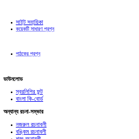
জ্ঞাতব্য বিষয়
সাইট সহায়িকা
কয়েকটি সাধারণ প্রশ্ন
পাঠকের চোখে
পাঠকের প্রশ্ন
আমাদের লিখুন
ডাউনলোড
স্বরলিপির ফন্ট
বাংলা কি-বোর্ড
অন্যান্য রচনা-সম্ভার
নজরুল রচনাবলী
বঙ্কিম রচনাবলী
শরৎ রচনাবলী