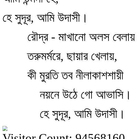
হে সুদূর, আমি উদাসী।
রৌদ্র - মাখানো অলস বেলায়
তরুমর্মরে, ছায়ার খেলায়,
কী মুরতি তব নীলাকাশশায়ী
নয়নে উঠে গো আভাসি।
হে সুদূর, আমি উদাসী।
Visitor Count: 94568160