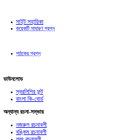
জ্ঞাতব্য বিষয়
সাইট সহায়িকা
কয়েকটি সাধারণ প্রশ্ন
পাঠকের চোখে
পাঠকের প্রশ্ন
আমাদের লিখুন
ডাউনলোড
স্বরলিপির ফন্ট
বাংলা কি-বোর্ড
অন্যান্য রচনা-সম্ভার
নজরুল রচনাবলী
বঙ্কিম রচনাবলী
শরৎ রচনাবলী