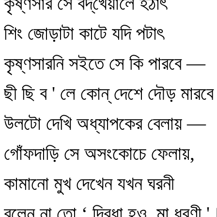
কৃষ্ণসার সে বদ্‌খেয়ালে হঠাৎ
শিং জোড়াটা কাটে যদি পটাৎ
কৃষ্ণসারনি সইতে সে কি পারবে —
ছী ছি ব ' লে কোন্‌ দেশে দৌড় মারব
উলটো দেখি অধ্যাপকের বেলায় —
গোঁফদাড়ি সে অসংকোচে ফেলায়,
কামানো মুখ দেখেন যখন ঘরনী
বলেন না তো ‘ দ্বিধা হও, মা ধরণী '