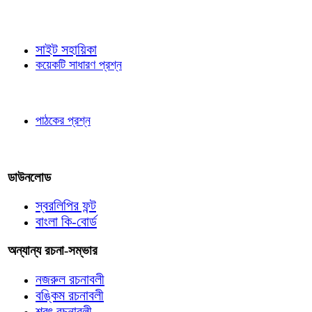
জ্ঞাতব্য বিষয়
সাইট সহায়িকা
কয়েকটি সাধারণ প্রশ্ন
পাঠকের চোখে
পাঠকের প্রশ্ন
আমাদের লিখুন
ডাউনলোড
স্বরলিপির ফন্ট
বাংলা কি-বোর্ড
অন্যান্য রচনা-সম্ভার
নজরুল রচনাবলী
বঙ্কিম রচনাবলী
শরৎ রচনাবলী