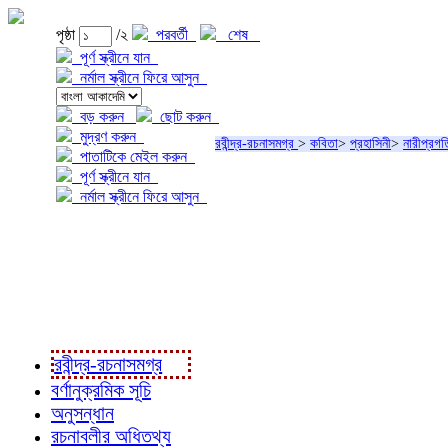
পৃষ্ঠা
/২
পরবর্তী
শেষ
পূর্ণ স্ক্রীনে যান
নর্মাল স্ক্রীনে ফিরে আসুন
বড় করুন
ছোট করুন
মুদ্রণ করুন
রবীন্দ্র-রচনাসমগ্র
>
কবিতা
>
প্রহাসিনী
>
নারীপ্রগত
পাতাটিকে মেইল করুন
পূর্ণ স্ক্রীনে যান
নর্মাল স্ক্রীনে ফিরে আসুন
প্রকল্প সম্বন্ধে
প্রকল্প রূপায়ণে
রবীন্দ্র-রচনাবলী
রবীন্দ্র-রচনাসমগ্র
বর্ণানুক্রমিক সূচি
অনুসন্ধান
রচনাবলীর অধিতথ্য