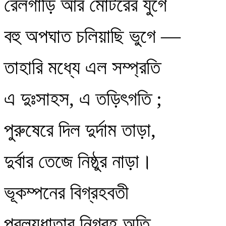
রেলগাড়ি আর মোটরের যুগে
বহু অপঘাত চলিয়াছি ভুগে —
তাহারি মধ্যে এল সম্প্রতি
এ দুঃসাহস, এ তড়িৎগতি ;
পুরুষেরে দিল দুর্দাম তাড়া,
দুর্বার তেজে নিষ্ঠুর নাড়া।
ভূকম্পনের বিগ্রহবতী
প্রলয়ধাতার নিগ্রহ অতি