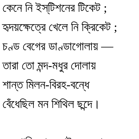
কেনে নি ইস্‌টিশনের টিকেট ;
হৃদয়ক্ষেত্রে খেলে নি ক্রিকেট ;
চণ্ড বেগের ডাণ্ডাগোলায় —
তারা তো মন্দ-মধুর দোলায়
শান্ত মিলন-বিরহ-বন্ধে
বেঁধেছিল মন শিথিল ছন্দে।