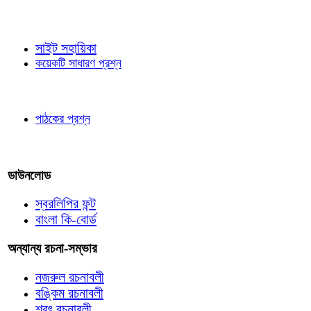
জ্ঞাতব্য বিষয়
সাইট সহায়িকা
কয়েকটি সাধারণ প্রশ্ন
পাঠকের চোখে
পাঠকের প্রশ্ন
আমাদের লিখুন
ডাউনলোড
স্বরলিপির ফন্ট
বাংলা কি-বোর্ড
অন্যান্য রচনা-সম্ভার
নজরুল রচনাবলী
বঙ্কিম রচনাবলী
শরৎ রচনাবলী