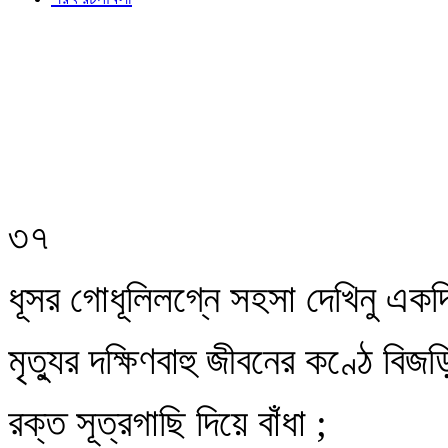
৩৭
ধূসর গোধূলিলগ্নে সহসা দেখিনু একদ
মৃত্যুর দক্ষিণবাহু জীবনের কণ্ঠে বিজ
রক্ত সূত্রগাছি দিয়ে বাঁধা ;