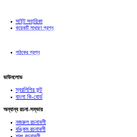
জ্ঞাতব্য বিষয়
সাইট সহায়িকা
কয়েকটি সাধারণ প্রশ্ন
পাঠকের চোখে
পাঠকের প্রশ্ন
আমাদের লিখুন
ডাউনলোড
স্বরলিপির ফন্ট
বাংলা কি-বোর্ড
অন্যান্য রচনা-সম্ভার
নজরুল রচনাবলী
বঙ্কিম রচনাবলী
শরৎ রচনাবলী