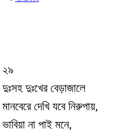
২৯
দুঃসহ দুঃখের বেড়াজালে
মানবেরে দেখি যবে নিরুপায়,
ভাবিয়া না পাই মনে,