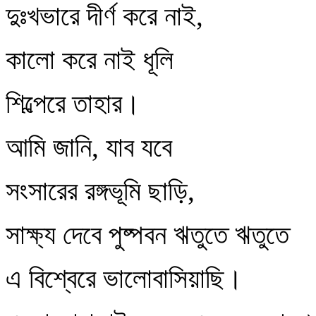
দুঃখভারে দীর্ণ করে নাই,
কালো করে নাই ধূলি
শিল্পেরে তাহার।
আমি জানি, যাব যবে
সংসারের রঙ্গভূমি ছাড়ি,
সাক্ষ্য দেবে পুষ্পবন ঋতুতে ঋতুতে
এ বিশ্বেরে ভালোবাসিয়াছি।