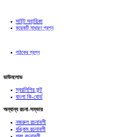
জ্ঞাতব্য বিষয়
সাইট সহায়িকা
কয়েকটি সাধারণ প্রশ্ন
পাঠকের চোখে
পাঠকের প্রশ্ন
আমাদের লিখুন
ডাউনলোড
স্বরলিপির ফন্ট
বাংলা কি-বোর্ড
অন্যান্য রচনা-সম্ভার
নজরুল রচনাবলী
বঙ্কিম রচনাবলী
শরৎ রচনাবলী