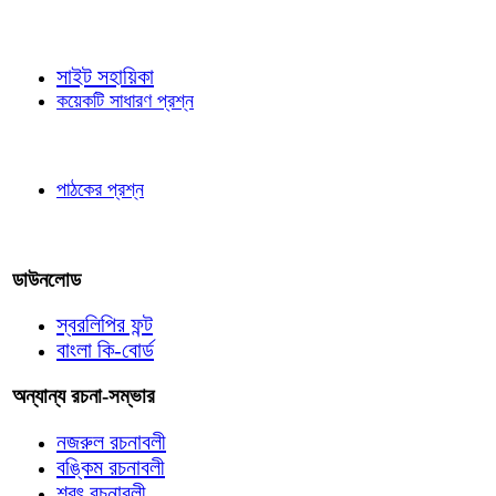
জ্ঞাতব্য বিষয়
সাইট সহায়িকা
কয়েকটি সাধারণ প্রশ্ন
পাঠকের চোখে
পাঠকের প্রশ্ন
আমাদের লিখুন
ডাউনলোড
স্বরলিপির ফন্ট
বাংলা কি-বোর্ড
অন্যান্য রচনা-সম্ভার
নজরুল রচনাবলী
বঙ্কিম রচনাবলী
শরৎ রচনাবলী