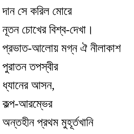
দান সে করিল মোরে
নূতন চোখের বিশ্ব-দেখা।
প্রভাত-আলোয় মগ্ন ঐ নীলাকাশ
পুরাতন তপস্বীর
ধ্যানের আসন,
কল্প-আরম্ভের
অন্তহীন প্রথম মুহূর্তখানি