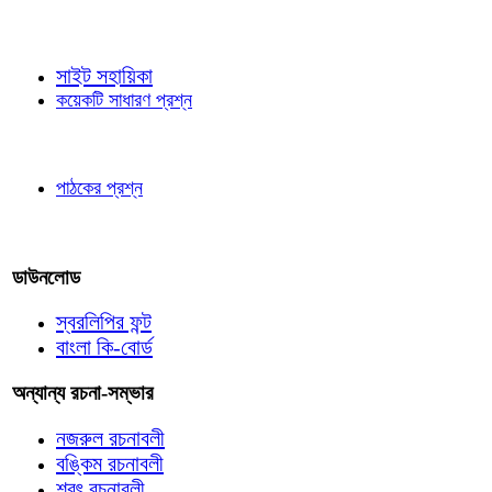
জ্ঞাতব্য বিষয়
সাইট সহায়িকা
কয়েকটি সাধারণ প্রশ্ন
পাঠকের চোখে
পাঠকের প্রশ্ন
আমাদের লিখুন
ডাউনলোড
স্বরলিপির ফন্ট
বাংলা কি-বোর্ড
অন্যান্য রচনা-সম্ভার
নজরুল রচনাবলী
বঙ্কিম রচনাবলী
শরৎ রচনাবলী