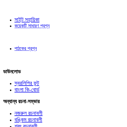
জ্ঞাতব্য বিষয়
সাইট সহায়িকা
কয়েকটি সাধারণ প্রশ্ন
পাঠকের চোখে
পাঠকের প্রশ্ন
আমাদের লিখুন
ডাউনলোড
স্বরলিপির ফন্ট
বাংলা কি-বোর্ড
অন্যান্য রচনা-সম্ভার
নজরুল রচনাবলী
বঙ্কিম রচনাবলী
শরৎ রচনাবলী