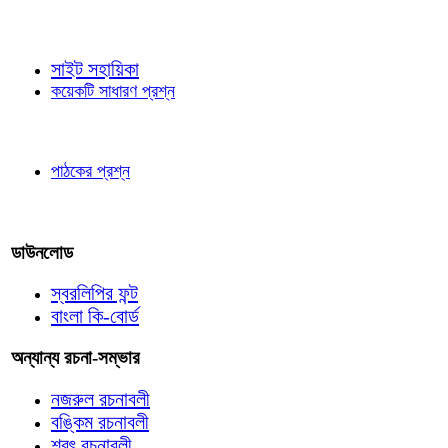
জ্ঞাতব্য বিষয়
সাইট সহায়িকা
কয়েকটি সাধারণ প্রশ্ন
পাঠকের চোখে
পাঠকের প্রশ্ন
আমাদের লিখুন
ডাউনলোড
স্বরলিপির ফন্ট
বাংলা কি-বোর্ড
অন্যান্য রচনা-সম্ভার
নজরুল রচনাবলী
বঙ্কিম রচনাবলী
শরৎ রচনাবলী