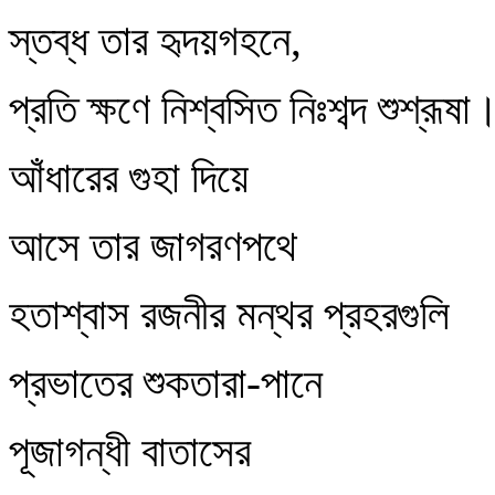
স্তব্ধ তার হৃদয়গহনে,
প্রতি ক্ষণে নিশ্বসিত নিঃশব্দ শুশ্রূষা
আঁধারের গুহা দিয়ে
আসে তার জাগরণপথে
হতাশ্বাস রজনীর মন্থর প্রহরগুলি
প্রভাতের শুকতারা-পানে
পূজাগন্ধী বাতাসের