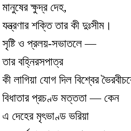
মানুষের ক্ষুদ্র দেহ,
যন্ত্রণার শক্তি তার কী দুঃসীম।
সৃষ্টি ও প্রলয়-সভাতলে —
তার বহ্নিরসপাত্র
কী লাগিয়া যোগ দিল বিশ্বের ভৈরবীচক
বিধাতার প্রচণ্ড মত্ততা — কেন
এ দেহের মৃৎভাণ্ড ভরিয়া