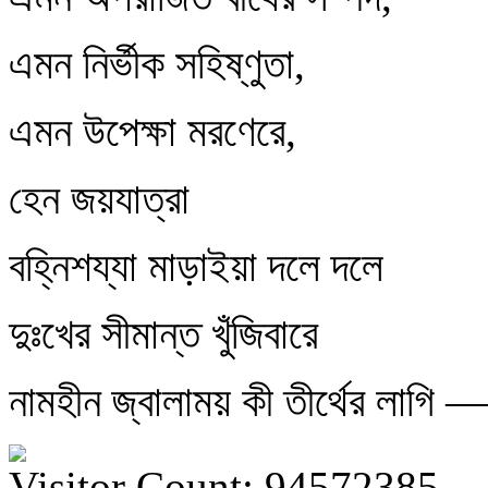
এমন নির্ভীক সহিষ্ণুতা,
এমন উপেক্ষা মরণেরে,
হেন জয়যাত্রা
বহ্নিশয্যা মাড়াইয়া দলে দলে
দুঃখের সীমান্ত খুঁজিবারে
নামহীন জ্বালাময় কী তীর্থের লাগি —
Visitor Count: 94572385