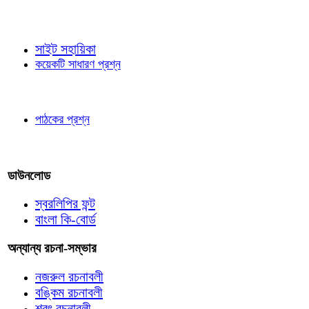
জ্ঞাতব্য বিষয়
সাইট সহায়িকা
কয়েকটি সাধারণ প্রশ্ন
পাঠকের চোখে
পাঠকের প্রশ্ন
আমাদের লিখুন
ডাউনলোড
স্বরলিপির ফন্ট
বাংলা কি-বোর্ড
অন্যান্য রচনা-সম্ভার
নজরুল রচনাবলী
বঙ্কিম রচনাবলী
শরৎ রচনাবলী