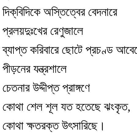
দিক্‌বিদিকে অস্তিত্বের বেদনারে
প্রলয়দুঃখের রেণুজালে
ব্যাপ্ত করিবারে ছোটে প্রচণ্ড আব
পীড়নের যন্ত্রশালে
চেতনার উদ্দীপ্ত প্রাঙ্গণে
কোথা শেল শূল যত হতেছে ঝংকৃত,
কোথা ক্ষতরক্ত উৎসারিছে।