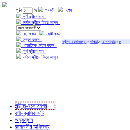
পৃষ্ঠা
/২
পরবর্তী
শেষ
পূর্ণ স্ক্রীনে যান
নর্মাল স্ক্রীনে ফিরে আসুন
বড় করুন
ছোট করুন
মুদ্রণ করুন
রবীন্দ্র-রচনাসমগ্র
>
কবিতা
>
রোগশয্যায়
>
৫
পাতাটিকে মেইল করুন
পূর্ণ স্ক্রীনে যান
নর্মাল স্ক্রীনে ফিরে আসুন
প্রকল্প সম্বন্ধে
প্রকল্প রূপায়ণে
রবীন্দ্র-রচনাবলী
রবীন্দ্র-রচনাসমগ্র
বর্ণানুক্রমিক সূচি
অনুসন্ধান
রচনাবলীর অধিতথ্য