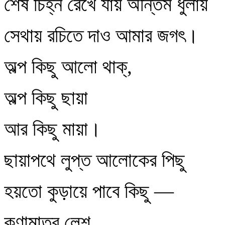
শেষ চিহ্ন রেখে যায় অন্তিম ধুলায়
সেথায় রচিতে দাও আমার জগৎ।
অল্প কিছু আলো থাক্‌,
অল্প কিছু ছায়া
আর কিছু মায়া।
ছায়াপথে লুপ্ত আলোকের পিছু
হয়তো কুড়ায়ে পাবে কিছু —
কণামাত্র লেশ