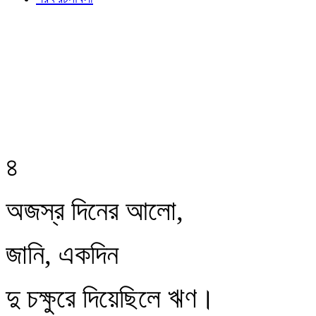
৪
অজস্র দিনের আলো,
জানি, একদিন
দু চক্ষুরে দিয়েছিলে ঋণ।