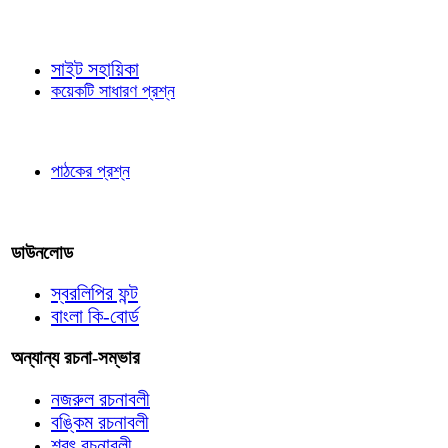
জ্ঞাতব্য বিষয়
সাইট সহায়িকা
কয়েকটি সাধারণ প্রশ্ন
পাঠকের চোখে
পাঠকের প্রশ্ন
আমাদের লিখুন
ডাউনলোড
স্বরলিপির ফন্ট
বাংলা কি-বোর্ড
অন্যান্য রচনা-সম্ভার
নজরুল রচনাবলী
বঙ্কিম রচনাবলী
শরৎ রচনাবলী