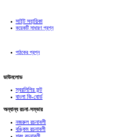
জ্ঞাতব্য বিষয়
সাইট সহায়িকা
কয়েকটি সাধারণ প্রশ্ন
পাঠকের চোখে
পাঠকের প্রশ্ন
আমাদের লিখুন
ডাউনলোড
স্বরলিপির ফন্ট
বাংলা কি-বোর্ড
অন্যান্য রচনা-সম্ভার
নজরুল রচনাবলী
বঙ্কিম রচনাবলী
শরৎ রচনাবলী