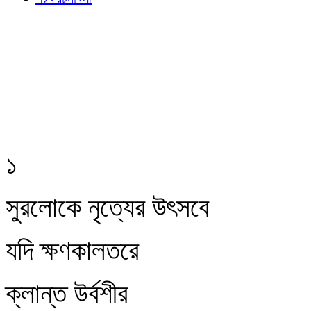
১
সুরলোকে নৃত্যের উৎসবে
যদি ক্ষণকালতরে
ক্লান্ত উর্বশীর