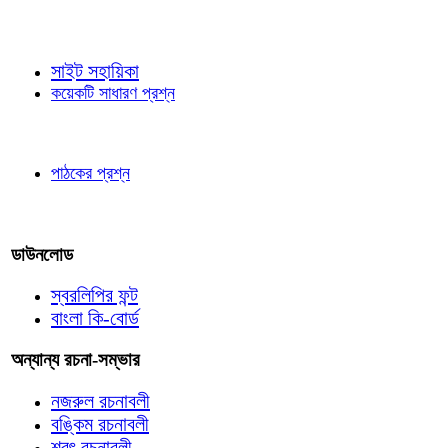
জ্ঞাতব্য বিষয়
সাইট সহায়িকা
কয়েকটি সাধারণ প্রশ্ন
পাঠকের চোখে
পাঠকের প্রশ্ন
আমাদের লিখুন
ডাউনলোড
স্বরলিপির ফন্ট
বাংলা কি-বোর্ড
অন্যান্য রচনা-সম্ভার
নজরুল রচনাবলী
বঙ্কিম রচনাবলী
শরৎ রচনাবলী