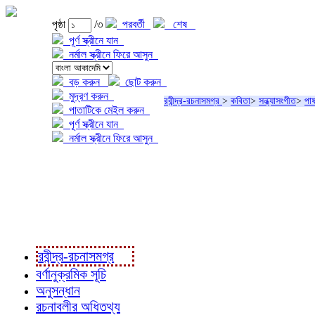
পৃষ্ঠা
/৩
পরবর্তী
শেষ
পূর্ণ স্ক্রীনে যান
নর্মাল স্ক্রীনে ফিরে আসুন
বড় করুন
ছোট করুন
মুদ্রণ করুন
রবীন্দ্র-রচনাসমগ্র
>
কবিতা
>
সন্ধ্যাসংগীত
>
পাষ
পাতাটিকে মেইল করুন
পূর্ণ স্ক্রীনে যান
নর্মাল স্ক্রীনে ফিরে আসুন
প্রকল্প সম্বন্ধে
প্রকল্প রূপায়ণে
রবীন্দ্র-রচনাবলী
রবীন্দ্র-রচনাসমগ্র
বর্ণানুক্রমিক সূচি
অনুসন্ধান
রচনাবলীর অধিতথ্য