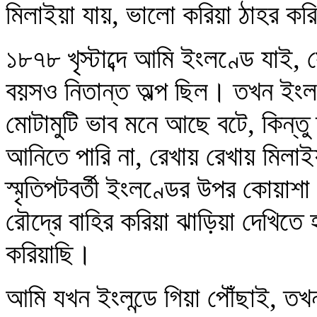
মিলাইয়া যায়, ভালো করিয়া ঠাহর কর
১৮৭৮ খৃস্টাব্দে আমি ইংলণ্ডে য
বয়সও নিতান্ত অল্প ছিল। তখন ইংলণ
মোটামুটি ভাব মনে আছে বটে, কিন্তু
আনিতে পারি না, রেখায় রেখায় মিলা
স্মৃতিপটবর্তী ইংলণ্ডের উপর কোয়া
রৌদ্রে বাহির করিয়া ঝাড়িয়া দেখিতে
করিয়াছি।
আমি যখন ইংলন্ডে গিয়া পৌঁছাই, তখ