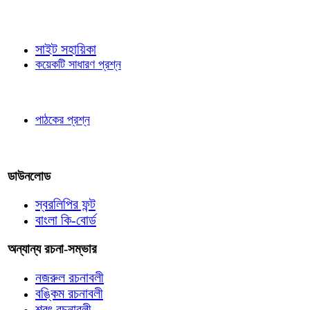
জ্ঞাতব্য বিষয়
সাইট সহায়িকা
কয়েকটি সাধারণ প্রশ্ন
পাঠকের চোখে
পাঠকের প্রশ্ন
আমাদের লিখুন
ডাউনলোড
স্বরলিপির ফন্ট
বাংলা কি-বোর্ড
অন্যান্য রচনা-সম্ভার
নজরুল রচনাবলী
বঙ্কিম রচনাবলী
শরৎ রচনাবলী