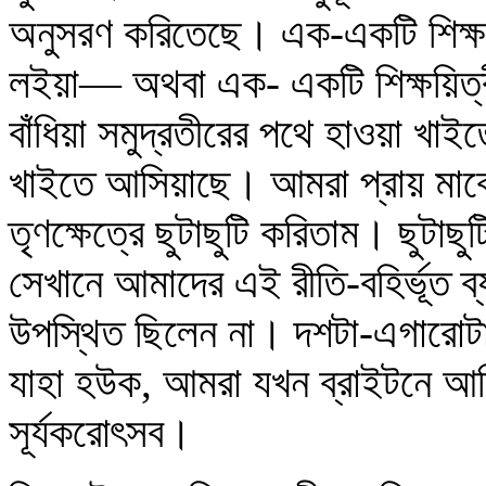
অনুসরণ করিতেছে। এক-একটি শিক্ষক
লইয়া— অথবা এক- একটি শিক্ষয়িত্রী
বাঁধিয়া সমুদ্রতীরের পথে হাওয়া খ
খাইতে আসিয়াছে। আমরা প্রায় মাঝে
তৃণক্ষেত্রে ছুটাছুটি করিতাম। ছুটা
সেখানে আমাদের এই রীতি-বহির্ভূত ব
উপস্থিত ছিলেন না। দশটা-এগারোট
যাহা হউক, আমরা যখন ব্রাইটনে আসি
সূর্যকরোৎসব।