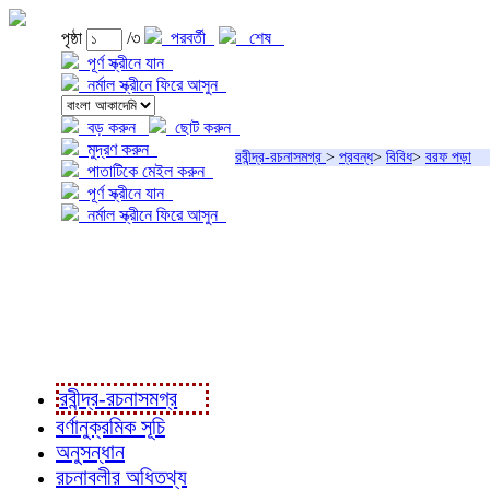
পৃষ্ঠা
/৩
পরবর্তী
শেষ
পূর্ণ স্ক্রীনে যান
নর্মাল স্ক্রীনে ফিরে আসুন
বড় করুন
ছোট করুন
মুদ্রণ করুন
রবীন্দ্র-রচনাসমগ্র
>
প্রবন্ধ
>
বিবিধ
>
বরফ পড়া
পাতাটিকে মেইল করুন
পূর্ণ স্ক্রীনে যান
নর্মাল স্ক্রীনে ফিরে আসুন
প্রকল্প সম্বন্ধে
প্রকল্প রূপায়ণে
রবীন্দ্র-রচনাবলী
রবীন্দ্র-রচনাসমগ্র
বর্ণানুক্রমিক সূচি
অনুসন্ধান
রচনাবলীর অধিতথ্য