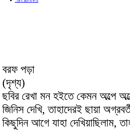
বরফ পড়া
(দৃশ্য)
ছবির রেখা মন হইতে কেমন অল্পে অল্
জিনিস দেখি, তাহাদেরই ছায়া অগ্রবর্
কিছুদিন আগে যাহা দেখিয়াছিলাম, তা