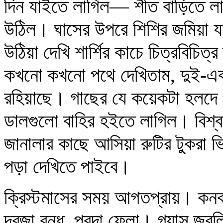
দিন যাইতে লাগিল— শীত বাড়িতে লা
উঠিল। ঘাসের উপরে শিশির জমিয়া য
উঠিয়া দেখি শার্শির কাচে চিত্রবিচিত
কখনো কখনো পথে দেখিতাম, দুই-একট
রহিয়াছে। গাছের যে কয়েকটা হলদে পা
ডালগুলো বাহির হইতে লাগিল। বিশ্ব
জানালার কাছে আসিয়া রুটির টুকরা ভ
পড়া দেখিতে পাইবে।
ক্রিস্টমাসের সময় আগতপ্রায়। কনক
দরজা বন্ধ, পরদা ফেলা। গ্যাস জ্ব