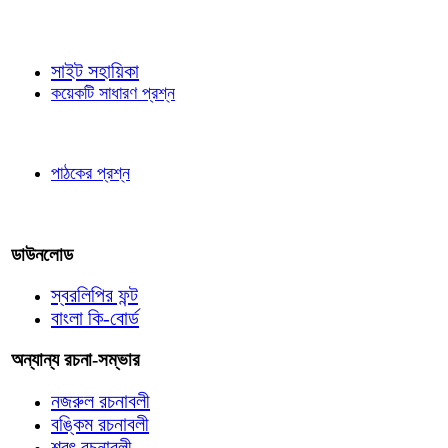
জ্ঞাতব্য বিষয়
সাইট সহায়িকা
কয়েকটি সাধারণ প্রশ্ন
পাঠকের চোখে
পাঠকের প্রশ্ন
আমাদের লিখুন
ডাউনলোড
স্বরলিপির ফন্ট
বাংলা কি-বোর্ড
অন্যান্য রচনা-সম্ভার
নজরুল রচনাবলী
বঙ্কিম রচনাবলী
শরৎ রচনাবলী