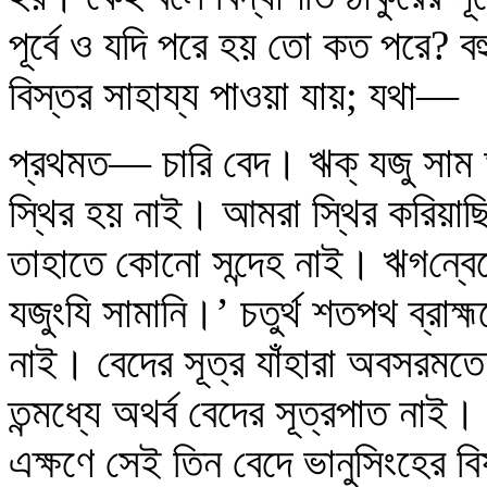
পূর্বে ও যদি পরে হয় তো কত পরে? বহু
বিস্তর সাহায্য পাওয়া যায়; যথা—
প্রথমত— চারি বেদ। ঋক্‌ যজু সাম অ
স্থির হয় নাই। আমরা স্থির করিয়াছ
তাহাতে কোনো সন্দেহ নাই। ঋগ‌ন্বে
যজুংযি সামানি।’ চতুর্থ শতপথ ব্রা
নাই। বেদের সূত্র যাঁহারা অবসরমতে
তন্মধ্যে অথর্ব বেদের সূত্রপাত না
এক্ষণে সেই তিন বেদে ভানুসিংহের ব