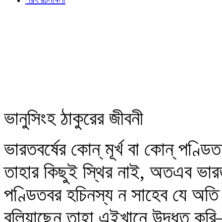
ভানুসিংহ ঠাকুরের জীবনী
ভারতবর্ষের কোন্‌ মূর্খ বা কোন্‌ পণ্ডিত
তাহার কিছুই স্থির নাই, অতএব ভারত
পণ্ডিতবর হচিনস্য ন সাহেব যে অতি পরম
বলিয়াছেন তাহা এইখানে উদ্ধৃত কর