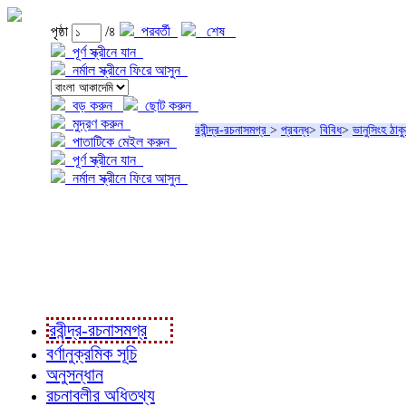
পৃষ্ঠা
/৪
পরবর্তী
শেষ
পূর্ণ স্ক্রীনে যান
নর্মাল স্ক্রীনে ফিরে আসুন
বড় করুন
ছোট করুন
মুদ্রণ করুন
রবীন্দ্র-রচনাসমগ্র
>
প্রবন্ধ
>
বিবিধ
>
ভানুসিংহ ঠাক
পাতাটিকে মেইল করুন
পূর্ণ স্ক্রীনে যান
নর্মাল স্ক্রীনে ফিরে আসুন
প্রকল্প সম্বন্ধে
প্রকল্প রূপায়ণে
রবীন্দ্র-রচনাবলী
রবীন্দ্র-রচনাসমগ্র
বর্ণানুক্রমিক সূচি
অনুসন্ধান
রচনাবলীর অধিতথ্য