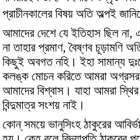
প্রাচীনকালের বিষয় অতি অল্পই জানি
আমাদের দেশে যে ইতিহাস ছিল না, এ
না তাহার প্রমাণ, বৈষ্ণব চূড়ামণি অত
কিছুই অবগত নহি। ইহা সামান্য দুঃ
কলঙ্ক মোচন করিতে আমরা অগ্রসর 
আমাদের বিশ্বাস। যাহা আমরা স্থির 
বিন্দুমাত্র সংশয় নাই।
কোন্‌ সময়ে ভানুসিংহ ঠাকুরের আবির্
হয়। কেহ বলে বিদ্যাপতি ঠাকুরের পূর