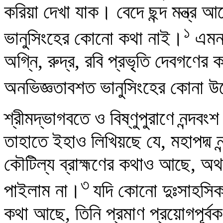
করিয়া দেখা যাক। বেদে ছন্দ মন্ত্র আ
১
ভানুসিংহের কোনো কথা নাই।
এমন-ক
অগ্নি, রুদ্র, রবি প্রভৃতি দেবগণে
অনভিজ্ঞতাবশত ভানুসিংহের কোনা উ
শ্রীমদ্ভাগবতে ও বিষ্ণুপুরাণে নন্দ
তাহাতে ইহাও লিখিয়ছে যে, মহাপদ্ম নন
কৌটিল্য ব্রাহ্মণের কথাও আছে, অ
৩
পাইলাম না।
যদি কোনো দুঃসাহসিক 
কথা আছে, তিনি প্রমাণ প্রয়োগপূর্