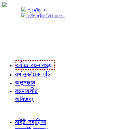
পূর্ণ স্ক্রীনে যান
নর্মাল স্ক্রীনে ফিরে আসুন
প্রকল্প সম্বন্ধে
প্রকল্প রূপায়ণে
রবীন্দ্র-রচনাবলী
রবীন্দ্র-রচনাসমগ্র
বর্ণানুক্রমিক সূচি
অনুসন্ধান
রচনাবলীর
অধিতথ্য
জ্ঞাতব্য বিষয়
সাইট সহায়িকা