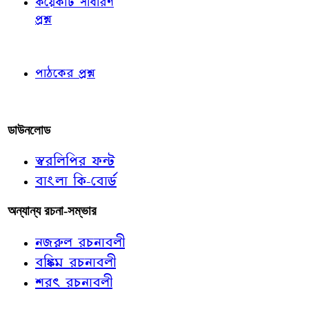
কয়েকটি সাধারণ
প্রশ্ন
পাঠকের চোখে
পাঠকের প্রশ্ন
আমাদের লিখুন
ডাউনলোড
স্বরলিপির ফন্ট
বাংলা কি-বোর্ড
অন্যান্য রচনা-সম্ভার
নজরুল রচনাবলী
বঙ্কিম রচনাবলী
শরৎ রচনাবলী