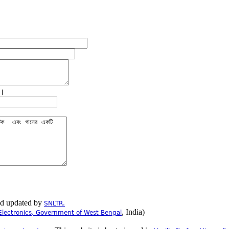
ে।
nd updated by
SNLTR.
, India)
Electronics, Government of West Bengal