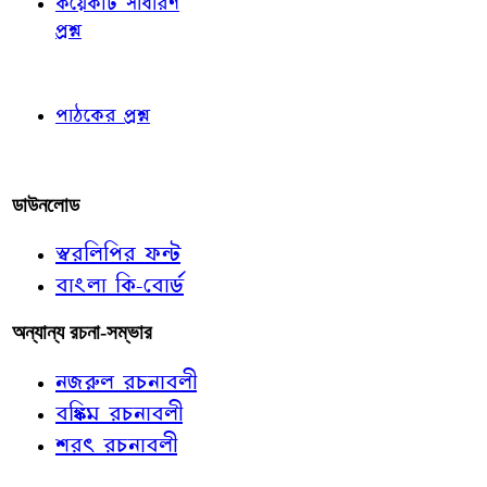
কয়েকটি সাধারণ
প্রশ্ন
পাঠকের চোখে
পাঠকের প্রশ্ন
আমাদের লিখুন
ডাউনলোড
স্বরলিপির ফন্ট
বাংলা কি-বোর্ড
অন্যান্য রচনা-সম্ভার
নজরুল রচনাবলী
বঙ্কিম রচনাবলী
শরৎ রচনাবলী