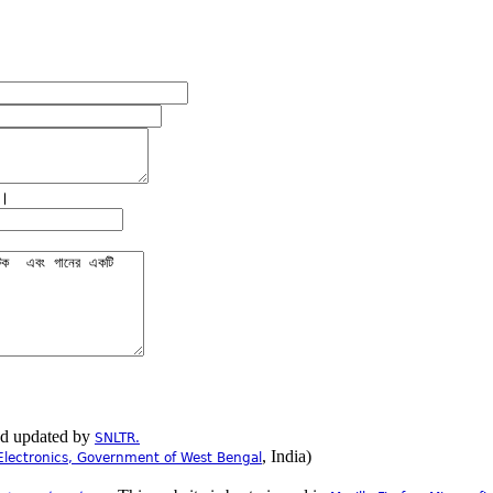
ে।
nd updated by
SNLTR.
, India)
Electronics, Government of West Bengal