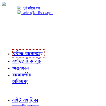
পূর্ণ স্ক্রীনে যান
নর্মাল স্ক্রীনে ফিরে আসুন
প্রকল্প সম্বন্ধে
প্রকল্প রূপায়ণে
রবীন্দ্র-রচনাবলী
রবীন্দ্র-রচনাসমগ্র
বর্ণানুক্রমিক সূচি
অনুসন্ধান
রচনাবলীর
অধিতথ্য
জ্ঞাতব্য বিষয়
সাইট সহায়িকা