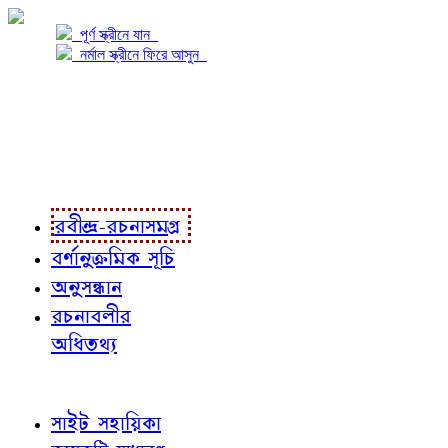
পূর্ণ স্ক্রীনে যান
নর্মাল স্ক্রীনে ফিরে আসুন
প্রকল্প সম্বন্ধে
প্রকল্প রূপায়ণে
রবীন্দ্র-রচনাবলী
রবীন্দ্র-রচনাসমগ্র
বর্ণানুক্রমিক সূচি
অনুসন্ধান
রচনাবলীর
অধিতথ্য
জ্ঞাতব্য বিষয়
সাইট সহায়িকা