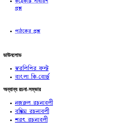
কয়েকটি সাধারণ
প্রশ্ন
পাঠকের চোখে
পাঠকের প্রশ্ন
আমাদের লিখুন
ডাউনলোড
স্বরলিপির ফন্ট
বাংলা কি-বোর্ড
অন্যান্য রচনা-সম্ভার
নজরুল রচনাবলী
বঙ্কিম রচনাবলী
শরৎ রচনাবলী