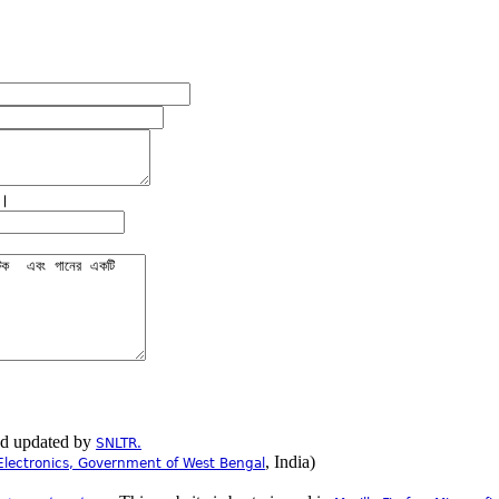
ে।
nd updated by
SNLTR.
, India)
Electronics, Government of West Bengal