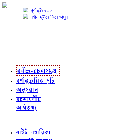
পূর্ণ স্ক্রীনে যান
নর্মাল স্ক্রীনে ফিরে আসুন
প্রকল্প সম্বন্ধে
প্রকল্প রূপায়ণে
রবীন্দ্র-রচনাবলী
রবীন্দ্র-রচনাসমগ্র
বর্ণানুক্রমিক সূচি
অনুসন্ধান
রচনাবলীর
অধিতথ্য
জ্ঞাতব্য বিষয়
সাইট সহায়িকা