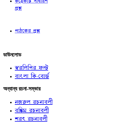
কয়েকটি সাধারণ
প্রশ্ন
পাঠকের চোখে
পাঠকের প্রশ্ন
আমাদের লিখুন
ডাউনলোড
স্বরলিপির ফন্ট
বাংলা কি-বোর্ড
অন্যান্য রচনা-সম্ভার
নজরুল রচনাবলী
বঙ্কিম রচনাবলী
শরৎ রচনাবলী