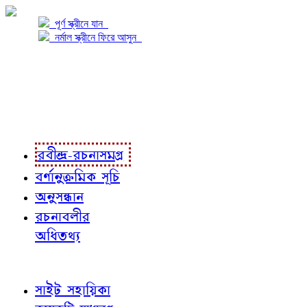
পূর্ণ স্ক্রীনে যান
নর্মাল স্ক্রীনে ফিরে আসুন
প্রকল্প সম্বন্ধে
প্রকল্প রূপায়ণে
রবীন্দ্র-রচনাবলী
রবীন্দ্র-রচনাসমগ্র
বর্ণানুক্রমিক সূচি
অনুসন্ধান
রচনাবলীর
অধিতথ্য
জ্ঞাতব্য বিষয়
সাইট সহায়িকা