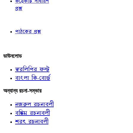
কয়েকটি সাধারণ
প্রশ্ন
পাঠকের চোখে
পাঠকের প্রশ্ন
আমাদের লিখুন
ডাউনলোড
স্বরলিপির ফন্ট
বাংলা কি-বোর্ড
অন্যান্য রচনা-সম্ভার
নজরুল রচনাবলী
বঙ্কিম রচনাবলী
শরৎ রচনাবলী