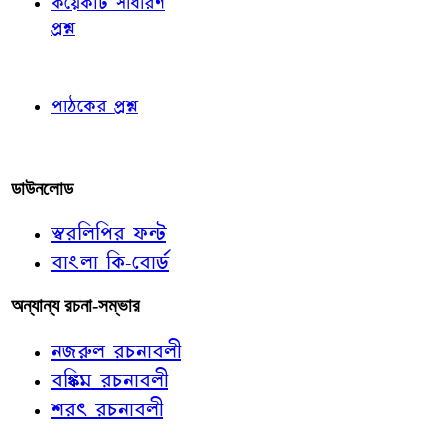
কয়েকটি সাধারণ
প্রশ্ন
পাঠকের চোখে
পাঠকের প্রশ্ন
আমাদের লিখুন
ডাউনলোড
স্বরলিপির ফন্ট
বাংলা কি-বোর্ড
অন্যান্য রচনা-সম্ভার
নজরুল রচনাবলী
বঙ্কিম রচনাবলী
শরৎ রচনাবলী