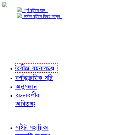
পূর্ণ স্ক্রীনে যান
নর্মাল স্ক্রীনে ফিরে আসুন
প্রকল্প সম্বন্ধে
প্রকল্প রূপায়ণে
রবীন্দ্র-রচনাবলী
রবীন্দ্র-রচনাসমগ্র
বর্ণানুক্রমিক সূচি
অনুসন্ধান
রচনাবলীর
অধিতথ্য
জ্ঞাতব্য বিষয়
সাইট সহায়িকা