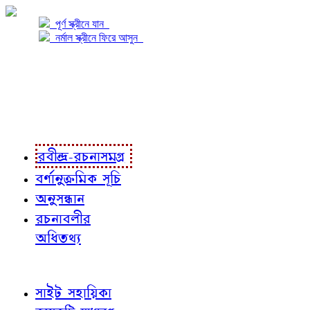
পূর্ণ স্ক্রীনে যান
নর্মাল স্ক্রীনে ফিরে আসুন
প্রকল্প সম্বন্ধে
প্রকল্প রূপায়ণে
রবীন্দ্র-রচনাবলী
রবীন্দ্র-রচনাসমগ্র
বর্ণানুক্রমিক সূচি
অনুসন্ধান
রচনাবলীর
অধিতথ্য
জ্ঞাতব্য বিষয়
সাইট সহায়িকা