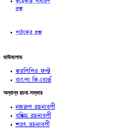
কয়েকটি সাধারণ
প্রশ্ন
পাঠকের চোখে
পাঠকের প্রশ্ন
আমাদের লিখুন
ডাউনলোড
স্বরলিপির ফন্ট
বাংলা কি-বোর্ড
অন্যান্য রচনা-সম্ভার
নজরুল রচনাবলী
বঙ্কিম রচনাবলী
শরৎ রচনাবলী