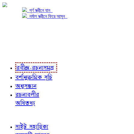
পূর্ণ স্ক্রীনে যান
নর্মাল স্ক্রীনে ফিরে আসুন
প্রকল্প সম্বন্ধে
প্রকল্প রূপায়ণে
রবীন্দ্র-রচনাবলী
রবীন্দ্র-রচনাসমগ্র
বর্ণানুক্রমিক সূচি
অনুসন্ধান
রচনাবলীর
অধিতথ্য
জ্ঞাতব্য বিষয়
সাইট সহায়িকা