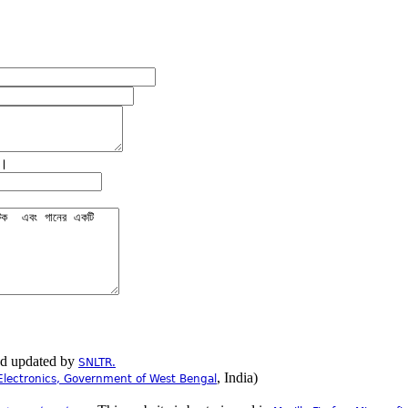
ে।
nd updated by
SNLTR.
, India)
Electronics, Government of West Bengal