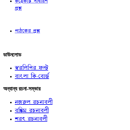
কয়েকটি সাধারণ
প্রশ্ন
পাঠকের চোখে
পাঠকের প্রশ্ন
আমাদের লিখুন
ডাউনলোড
স্বরলিপির ফন্ট
বাংলা কি-বোর্ড
অন্যান্য রচনা-সম্ভার
নজরুল রচনাবলী
বঙ্কিম রচনাবলী
শরৎ রচনাবলী