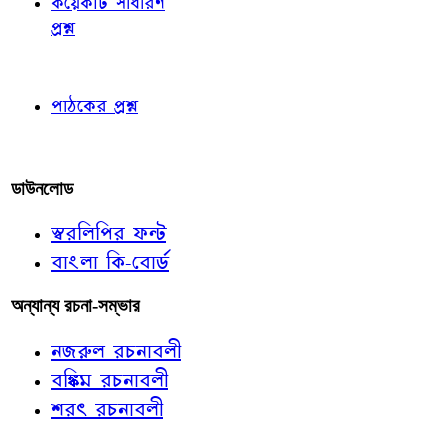
কয়েকটি সাধারণ
প্রশ্ন
পাঠকের চোখে
পাঠকের প্রশ্ন
আমাদের লিখুন
ডাউনলোড
স্বরলিপির ফন্ট
বাংলা কি-বোর্ড
অন্যান্য রচনা-সম্ভার
নজরুল রচনাবলী
বঙ্কিম রচনাবলী
শরৎ রচনাবলী