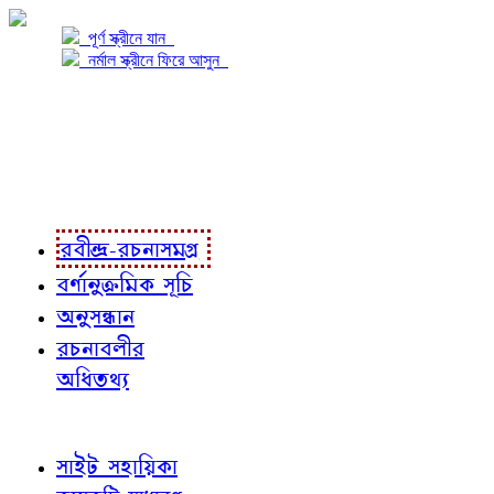
পূর্ণ স্ক্রীনে যান
নর্মাল স্ক্রীনে ফিরে আসুন
প্রকল্প সম্বন্ধে
প্রকল্প রূপায়ণে
রবীন্দ্র-রচনাবলী
রবীন্দ্র-রচনাসমগ্র
বর্ণানুক্রমিক সূচি
অনুসন্ধান
রচনাবলীর
অধিতথ্য
জ্ঞাতব্য বিষয়
সাইট সহায়িকা