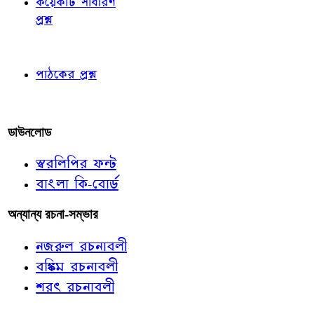
কয়েকটি সাধারণ
প্রশ্ন
পাঠকের চোখে
পাঠকের প্রশ্ন
আমাদের লিখুন
ডাউনলোড
স্বরলিপির ফন্ট
বাংলা কি-বোর্ড
অন্যান্য রচনা-সম্ভার
নজরুল রচনাবলী
বঙ্কিম রচনাবলী
শরৎ রচনাবলী