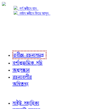
পূর্ণ স্ক্রীনে যান
নর্মাল স্ক্রীনে ফিরে আসুন
প্রকল্প সম্বন্ধে
প্রকল্প রূপায়ণে
রবীন্দ্র-রচনাবলী
রবীন্দ্র-রচনাসমগ্র
বর্ণানুক্রমিক সূচি
অনুসন্ধান
রচনাবলীর
অধিতথ্য
জ্ঞাতব্য বিষয়
সাইট সহায়িকা