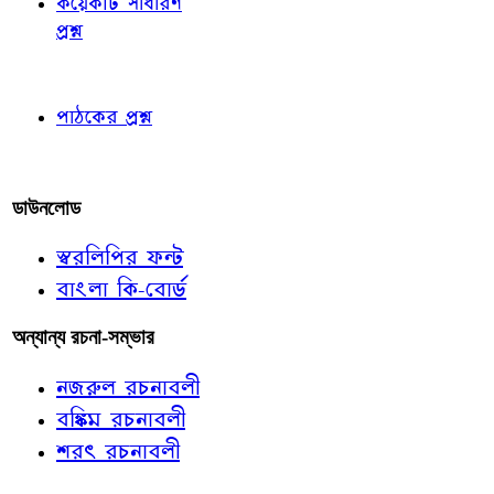
কয়েকটি সাধারণ
প্রশ্ন
পাঠকের চোখে
পাঠকের প্রশ্ন
আমাদের লিখুন
ডাউনলোড
স্বরলিপির ফন্ট
বাংলা কি-বোর্ড
অন্যান্য রচনা-সম্ভার
নজরুল রচনাবলী
বঙ্কিম রচনাবলী
শরৎ রচনাবলী