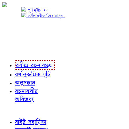
পূর্ণ স্ক্রীনে যান
নর্মাল স্ক্রীনে ফিরে আসুন
প্রকল্প সম্বন্ধে
প্রকল্প রূপায়ণে
রবীন্দ্র-রচনাবলী
রবীন্দ্র-রচনাসমগ্র
বর্ণানুক্রমিক সূচি
অনুসন্ধান
রচনাবলীর
অধিতথ্য
জ্ঞাতব্য বিষয়
সাইট সহায়িকা