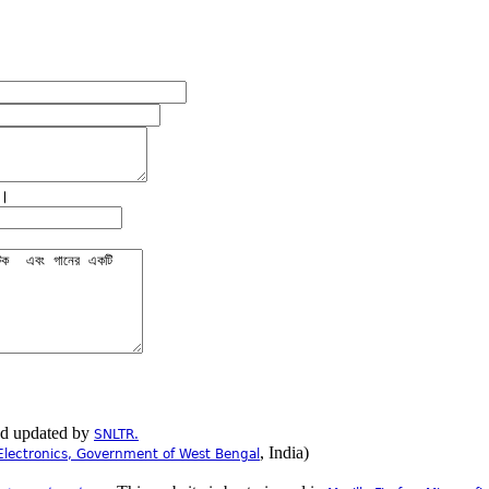
ে।
nd updated by
SNLTR.
, India)
Electronics, Government of West Bengal