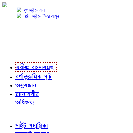
পূর্ণ স্ক্রীনে যান
নর্মাল স্ক্রীনে ফিরে আসুন
প্রকল্প সম্বন্ধে
প্রকল্প রূপায়ণে
রবীন্দ্র-রচনাবলী
রবীন্দ্র-রচনাসমগ্র
বর্ণানুক্রমিক সূচি
অনুসন্ধান
রচনাবলীর
অধিতথ্য
জ্ঞাতব্য বিষয়
সাইট সহায়িকা