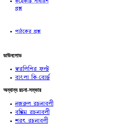
কয়েকটি সাধারণ
প্রশ্ন
পাঠকের চোখে
পাঠকের প্রশ্ন
আমাদের লিখুন
ডাউনলোড
স্বরলিপির ফন্ট
বাংলা কি-বোর্ড
অন্যান্য রচনা-সম্ভার
নজরুল রচনাবলী
বঙ্কিম রচনাবলী
শরৎ রচনাবলী