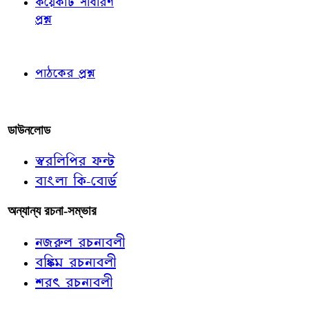
কয়েকটি সাধারণ
প্রশ্ন
পাঠকের চোখে
পাঠকের প্রশ্ন
আমাদের লিখুন
ডাউনলোড
স্বরলিপির ফন্ট
বাংলা কি-বোর্ড
অন্যান্য রচনা-সম্ভার
নজরুল রচনাবলী
বঙ্কিম রচনাবলী
শরৎ রচনাবলী