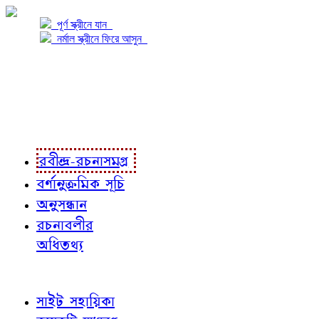
পূর্ণ স্ক্রীনে যান
নর্মাল স্ক্রীনে ফিরে আসুন
প্রকল্প সম্বন্ধে
প্রকল্প রূপায়ণে
রবীন্দ্র-রচনাবলী
রবীন্দ্র-রচনাসমগ্র
বর্ণানুক্রমিক সূচি
অনুসন্ধান
রচনাবলীর
অধিতথ্য
জ্ঞাতব্য বিষয়
সাইট সহায়িকা