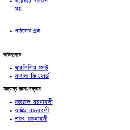
কয়েকটি সাধারণ
প্রশ্ন
পাঠকের চোখে
পাঠকের প্রশ্ন
আমাদের লিখুন
ডাউনলোড
স্বরলিপির ফন্ট
বাংলা কি-বোর্ড
অন্যান্য রচনা-সম্ভার
নজরুল রচনাবলী
বঙ্কিম রচনাবলী
শরৎ রচনাবলী