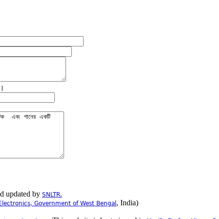
ে।
nd updated by
SNLTR.
, India)
Electronics, Government of West Bengal