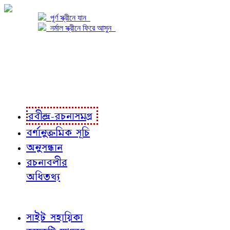
পূর্ণ স্ক্রীনে যান
নর্মাল স্ক্রীনে ফিরে আসুন
প্রকল্প সম্বন্ধে
প্রকল্প রূপায়ণে
রবীন্দ্র-রচনাবলী
রবীন্দ্র-রচনাসমগ্র
বর্ণানুক্রমিক সূচি
অনুসন্ধান
রচনাবলীর
অধিতথ্য
জ্ঞাতব্য বিষয়
সাইট সহায়িকা