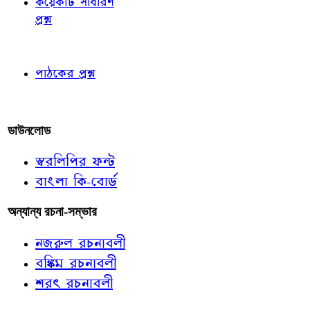
কয়েকটি সাধারণ
প্রশ্ন
পাঠকের চোখে
পাঠকের প্রশ্ন
আমাদের লিখুন
ডাউনলোড
স্বরলিপির ফন্ট
বাংলা কি-বোর্ড
অন্যান্য রচনা-সম্ভার
নজরুল রচনাবলী
বঙ্কিম রচনাবলী
শরৎ রচনাবলী