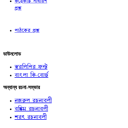
কয়েকটি সাধারণ
প্রশ্ন
পাঠকের চোখে
পাঠকের প্রশ্ন
আমাদের লিখুন
ডাউনলোড
স্বরলিপির ফন্ট
বাংলা কি-বোর্ড
অন্যান্য রচনা-সম্ভার
নজরুল রচনাবলী
বঙ্কিম রচনাবলী
শরৎ রচনাবলী