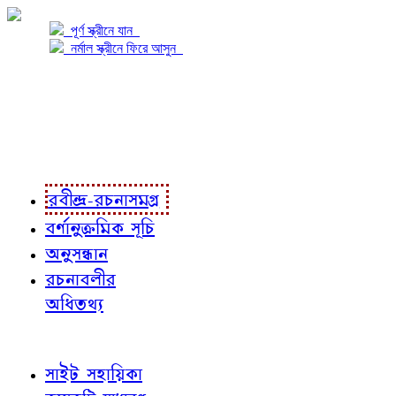
পূর্ণ স্ক্রীনে যান
নর্মাল স্ক্রীনে ফিরে আসুন
প্রকল্প সম্বন্ধে
প্রকল্প রূপায়ণে
রবীন্দ্র-রচনাবলী
রবীন্দ্র-রচনাসমগ্র
বর্ণানুক্রমিক সূচি
অনুসন্ধান
রচনাবলীর
অধিতথ্য
জ্ঞাতব্য বিষয়
সাইট সহায়িকা