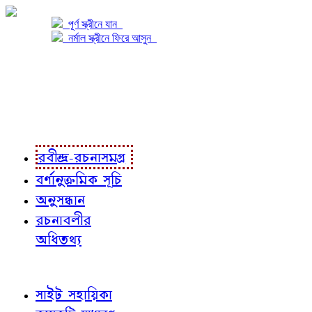
পূর্ণ স্ক্রীনে যান
নর্মাল স্ক্রীনে ফিরে আসুন
প্রকল্প সম্বন্ধে
প্রকল্প রূপায়ণে
রবীন্দ্র-রচনাবলী
রবীন্দ্র-রচনাসমগ্র
বর্ণানুক্রমিক সূচি
অনুসন্ধান
রচনাবলীর
অধিতথ্য
জ্ঞাতব্য বিষয়
সাইট সহায়িকা