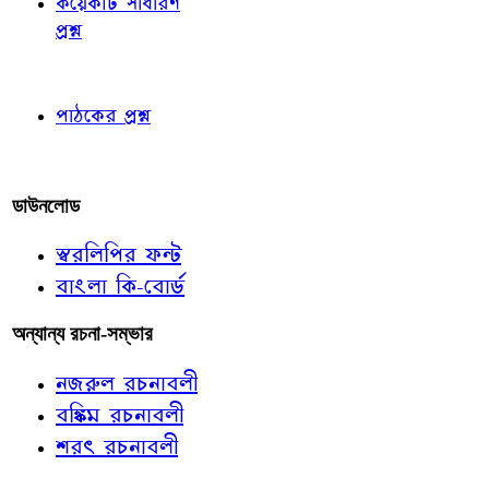
কয়েকটি সাধারণ
প্রশ্ন
পাঠকের চোখে
পাঠকের প্রশ্ন
আমাদের লিখুন
ডাউনলোড
স্বরলিপির ফন্ট
বাংলা কি-বোর্ড
অন্যান্য রচনা-সম্ভার
নজরুল রচনাবলী
বঙ্কিম রচনাবলী
শরৎ রচনাবলী