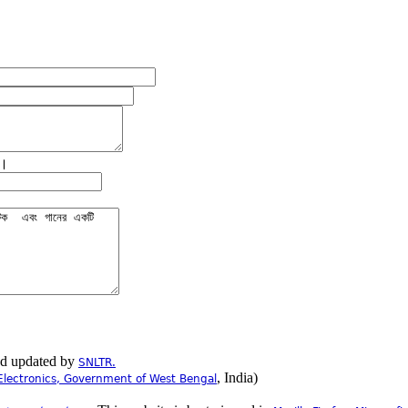
ে।
nd updated by
SNLTR.
, India)
Electronics, Government of West Bengal