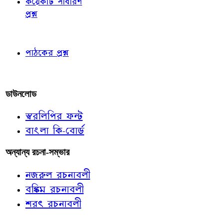
কয়েকটি সাধারণ
প্রশ্ন
পাঠকের চোখে
পাঠকের প্রশ্ন
আমাদের লিখুন
ডাউনলোড
স্বরলিপির ফন্ট
বাংলা কি-বোর্ড
অন্যান্য রচনা-সম্ভার
নজরুল রচনাবলী
বঙ্কিম রচনাবলী
শরৎ রচনাবলী