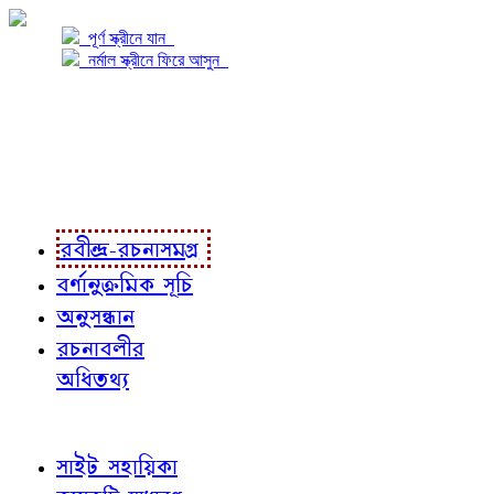
পূর্ণ স্ক্রীনে যান
নর্মাল স্ক্রীনে ফিরে আসুন
প্রকল্প সম্বন্ধে
প্রকল্প রূপায়ণে
রবীন্দ্র-রচনাবলী
রবীন্দ্র-রচনাসমগ্র
বর্ণানুক্রমিক সূচি
অনুসন্ধান
রচনাবলীর
অধিতথ্য
জ্ঞাতব্য বিষয়
সাইট সহায়িকা