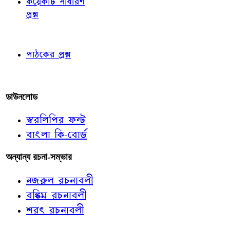
কয়েকটি সাধারণ
প্রশ্ন
পাঠকের চোখে
পাঠকের প্রশ্ন
আমাদের লিখুন
ডাউনলোড
স্বরলিপির ফন্ট
বাংলা কি-বোর্ড
অন্যান্য রচনা-সম্ভার
নজরুল রচনাবলী
বঙ্কিম রচনাবলী
শরৎ রচনাবলী