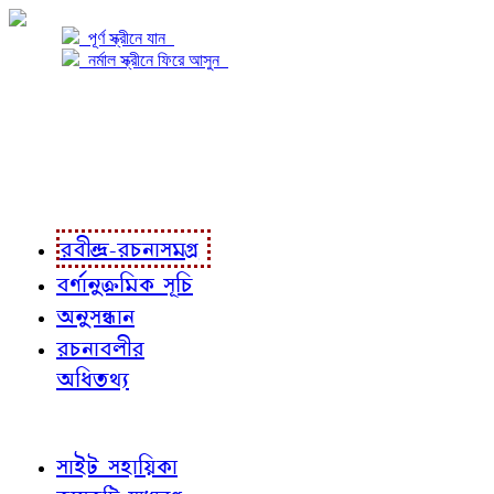
পূর্ণ স্ক্রীনে যান
নর্মাল স্ক্রীনে ফিরে আসুন
প্রকল্প সম্বন্ধে
প্রকল্প রূপায়ণে
রবীন্দ্র-রচনাবলী
রবীন্দ্র-রচনাসমগ্র
বর্ণানুক্রমিক সূচি
অনুসন্ধান
রচনাবলীর
অধিতথ্য
জ্ঞাতব্য বিষয়
সাইট সহায়িকা