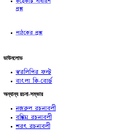
কয়েকটি সাধারণ
প্রশ্ন
পাঠকের চোখে
পাঠকের প্রশ্ন
আমাদের লিখুন
ডাউনলোড
স্বরলিপির ফন্ট
বাংলা কি-বোর্ড
অন্যান্য রচনা-সম্ভার
নজরুল রচনাবলী
বঙ্কিম রচনাবলী
শরৎ রচনাবলী