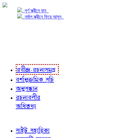
পূর্ণ স্ক্রীনে যান
নর্মাল স্ক্রীনে ফিরে আসুন
প্রকল্প সম্বন্ধে
প্রকল্প রূপায়ণে
রবীন্দ্র-রচনাবলী
রবীন্দ্র-রচনাসমগ্র
বর্ণানুক্রমিক সূচি
অনুসন্ধান
রচনাবলীর
অধিতথ্য
জ্ঞাতব্য বিষয়
সাইট সহায়িকা